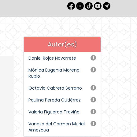
Autor(es)
Daniel Rojas Navarrete
1
Mónica Eugenia Moreno
1
Rubio
Octavio Cabrera Serrano
1
Paulina Pereda Gutiérrez
1
Valeria Figueroa Treviño
1
Vanesa del Carmen Muriel
1
Amezcua