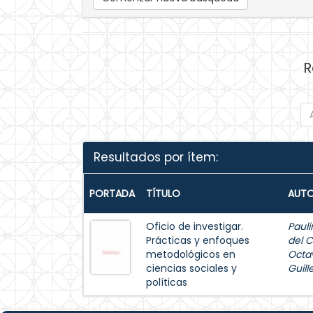
R
Resultados por ítem:
PORTADA
TÍTULO
AUTO
Oficio de investigar.
Pauli
Prácticas y enfoques
del 
metodológicos en
Octa
ciencias sociales y
Guil
políticas