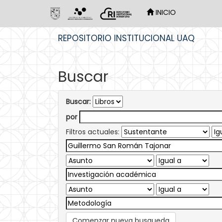
INICIO
Skip
REPOSITORIO INSTITUCIONAL UAQ
navigation
Buscar
Buscar:
por
Filtros actuales:
Comenzar nueva busqueda