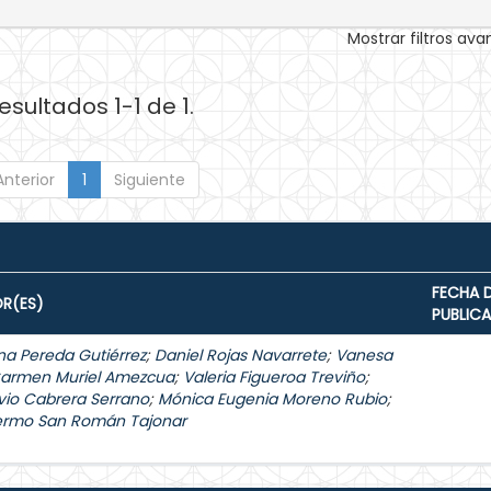
Mostrar filtros av
esultados 1-1 de 1.
Anterior
1
Siguiente
FECHA 
R(ES)
PUBLIC
na Pereda Gutiérrez
;
Daniel Rojas Navarrete
;
Vanesa
Carmen Muriel Amezcua
;
Valeria Figueroa Treviño
;
vio Cabrera Serrano
;
Mónica Eugenia Moreno Rubio
;
lermo San Román Tajonar