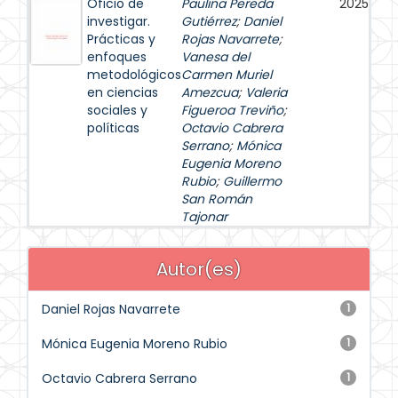
Oficio de
Paulina Pereda
2025
investigar.
Gutiérrez
;
Daniel
Prácticas y
Rojas Navarrete
;
enfoques
Vanesa del
metodológicos
Carmen Muriel
en ciencias
Amezcua
;
Valeria
sociales y
Figueroa Treviño
;
políticas
Octavio Cabrera
Serrano
;
Mónica
Eugenia Moreno
Rubio
;
Guillermo
San Román
Tajonar
Autor(es)
Daniel Rojas Navarrete
1
Mónica Eugenia Moreno Rubio
1
Octavio Cabrera Serrano
1