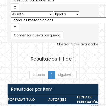
Comenzar nueva busqueda
Mostrar filtros avanzados
Resultados 1-1 de 1.
Anterior
1
Siguiente
Resultados por ítem:
FECHA DE
PORTADA
TÍTULO
AUTOR(ES)
PUBLICACIÓN