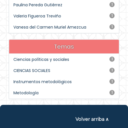
Paulina Pereda Gutiérrez
1
Valeria Figueroa Treviño
1
Vanesa del Carmen Muriel Amezcua
1
Temas
Ciencias políticas y sociales
1
CIENCIAS SOCIALES
1
Instrumentos metodológicos
1
Metodología
1
Volver arriba ∧