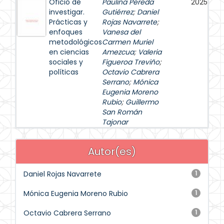
Oficio de
Paulina Pereda
2025
investigar.
Gutiérrez
;
Daniel
Prácticas y
Rojas Navarrete
;
enfoques
Vanesa del
metodológicos
Carmen Muriel
en ciencias
Amezcua
;
Valeria
sociales y
Figueroa Treviño
;
políticas
Octavio Cabrera
Serrano
;
Mónica
Eugenia Moreno
Rubio
;
Guillermo
San Román
Tajonar
Autor(es)
Daniel Rojas Navarrete
1
Mónica Eugenia Moreno Rubio
1
Octavio Cabrera Serrano
1