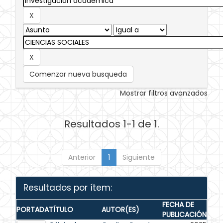
Comenzar nueva busqueda
Mostrar filtros avanzados
Resultados 1-1 de 1.
Anterior
1
Siguiente
Resultados por ítem:
FECHA DE
PORTADA
TÍTULO
AUTOR(ES)
PUBLICACIÓN