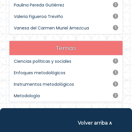
Paulina Pereda Gutiérrez
1
Valeria Figueroa Treviño
1
Vanesa del Carmen Muriel Amezcua
1
Temas
Ciencias políticas y sociales
1
Enfoques metodológicos
1
Instrumentos metodológicos
1
Metodología
1
Volver arriba ∧