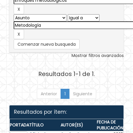
Comenzar nueva busqueda
Mostrar filtros avanzados
Resultados 1-1 de 1.
Anterior
1
Siguiente
Resultados por ítem:
FECHA DE
PORTADA
TÍTULO
AUTOR(ES)
PUBLICACIÓN