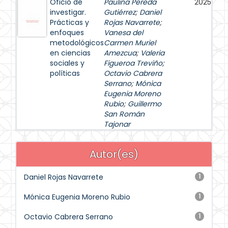
Oficio de
Paulina Pereda
2025
investigar.
Gutiérrez
;
Daniel
Prácticas y
Rojas Navarrete
;
enfoques
Vanesa del
metodológicos
Carmen Muriel
en ciencias
Amezcua
;
Valeria
sociales y
Figueroa Treviño
;
políticas
Octavio Cabrera
Serrano
;
Mónica
Eugenia Moreno
Rubio
;
Guillermo
San Román
Tajonar
Autor(es)
Daniel Rojas Navarrete
1
Mónica Eugenia Moreno Rubio
1
Octavio Cabrera Serrano
1