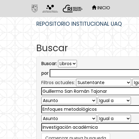
INICIO
Skip
REPOSITORIO INSTITUCIONAL UAQ
navigation
Buscar
Buscar:
por
Filtros actuales:
Comenzar nueva busqueda