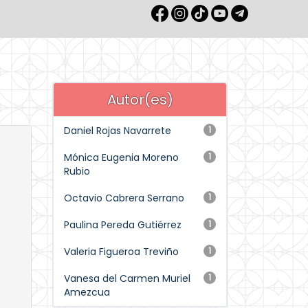
Autor(es)
Daniel Rojas Navarrete
1
Mónica Eugenia Moreno
1
Rubio
Octavio Cabrera Serrano
1
Paulina Pereda Gutiérrez
1
Valeria Figueroa Treviño
1
Vanesa del Carmen Muriel
1
Amezcua