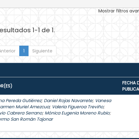
Mostrar filtros av
esultados 1-1 de 1.
Anterior
1
Siguiente
FECHA 
R(ES)
PUBLIC
na Pereda Gutiérrez
;
Daniel Rojas Navarrete
;
Vanesa
Carmen Muriel Amezcua
;
Valeria Figueroa Treviño
;
vio Cabrera Serrano
;
Mónica Eugenia Moreno Rubio
;
lermo San Román Tajonar