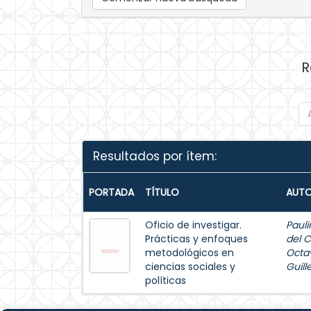
R
Resultados por ítem:
PORTADA
TÍTULO
AUTO
Oficio de investigar.
Pauli
Prácticas y enfoques
del 
metodológicos en
Octa
ciencias sociales y
Guil
políticas