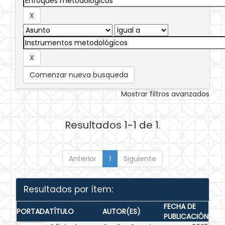
Comenzar nueva busqueda
Mostrar filtros avanzados
Resultados 1-1 de 1.
Anterior
1
Siguiente
Resultados por ítem:
FECHA DE
PORTADA
TÍTULO
AUTOR(ES)
PUBLICACIÓN