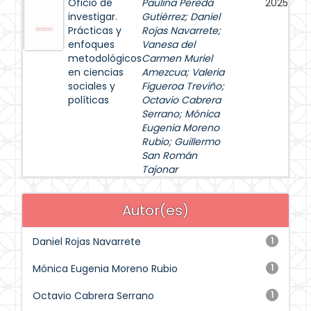
Oficio de
Paulina Pereda
2025
investigar.
Gutiérrez
;
Daniel
Prácticas y
Rojas Navarrete
;
enfoques
Vanesa del
metodológicos
Carmen Muriel
en ciencias
Amezcua
;
Valeria
sociales y
Figueroa Treviño
;
políticas
Octavio Cabrera
Serrano
;
Mónica
Eugenia Moreno
Rubio
;
Guillermo
San Román
Tajonar
Autor(es)
Daniel Rojas Navarrete
1
Mónica Eugenia Moreno Rubio
1
Octavio Cabrera Serrano
1