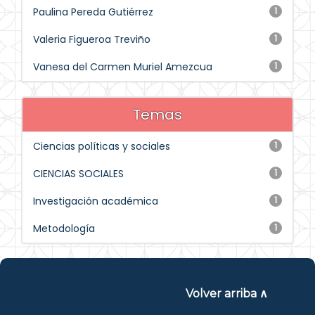
Paulina Pereda Gutiérrez
1
Valeria Figueroa Treviño
1
Vanesa del Carmen Muriel Amezcua
1
Temas
Ciencias políticas y sociales
1
CIENCIAS SOCIALES
1
Investigación académica
1
Metodología
1
Volver arriba ∧