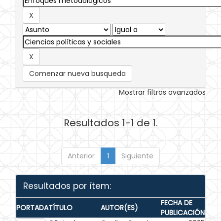
Comenzar nueva busqueda
Mostrar filtros avanzados
Resultados 1-1 de 1.
Anterior
1
Siguiente
Resultados por ítem:
FECHA DE
PORTADA
TÍTULO
AUTOR(ES)
PUBLICACIÓN