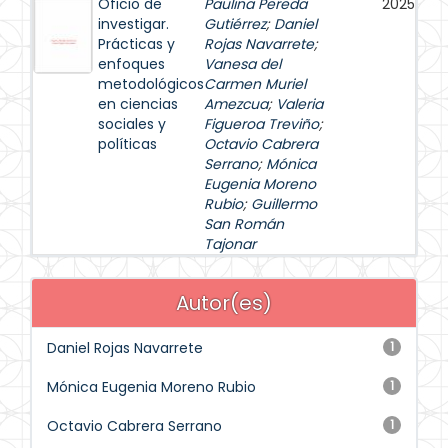
Oficio de
Paulina Pereda
2025
investigar.
Gutiérrez
;
Daniel
Prácticas y
Rojas Navarrete
;
enfoques
Vanesa del
metodológicos
Carmen Muriel
en ciencias
Amezcua
;
Valeria
sociales y
Figueroa Treviño
;
políticas
Octavio Cabrera
Serrano
;
Mónica
Eugenia Moreno
Rubio
;
Guillermo
San Román
Tajonar
Autor(es)
Daniel Rojas Navarrete
1
Mónica Eugenia Moreno Rubio
1
Octavio Cabrera Serrano
1