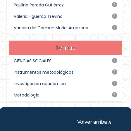
Paulina Pereda Gutiérrez
1
Valeria Figueroa Treviño
1
Vanesa del Carmen Muriel Amezcua
1
Temas
CIENCIAS SOCIALES
1
Instrumentos metodológicos
1
Investigación académica
1
Metodología
1
Volver arriba ∧