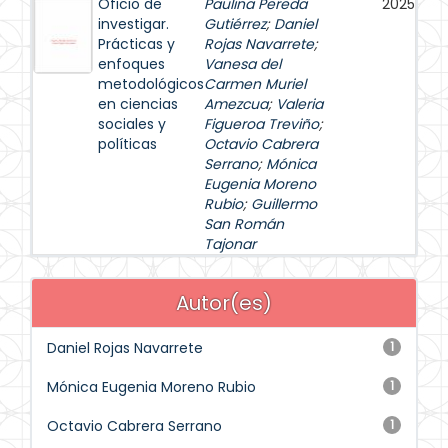
Oficio de
Paulina Pereda
2025
investigar.
Gutiérrez
;
Daniel
Prácticas y
Rojas Navarrete
;
enfoques
Vanesa del
metodológicos
Carmen Muriel
en ciencias
Amezcua
;
Valeria
sociales y
Figueroa Treviño
;
políticas
Octavio Cabrera
Serrano
;
Mónica
Eugenia Moreno
Rubio
;
Guillermo
San Román
Tajonar
Autor(es)
Daniel Rojas Navarrete
1
Mónica Eugenia Moreno Rubio
1
Octavio Cabrera Serrano
1