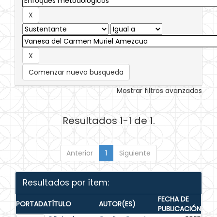
Comenzar nueva busqueda
Mostrar filtros avanzados
Resultados 1-1 de 1.
Anterior
1
Siguiente
Resultados por ítem:
FECHA DE
PORTADA
TÍTULO
AUTOR(ES)
PUBLICACIÓN