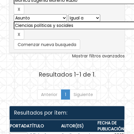
Comenzar nueva busqueda
Mostrar filtros avanzados
Resultados 1-1 de 1.
Anterior
1
Siguiente
Resultados por ítem:
FECHA DE
PORTADA
TÍTULO
AUTOR(ES)
PUBLICACIÓN