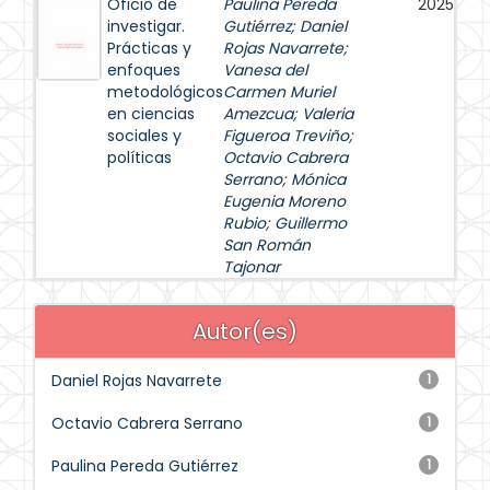
Oficio de
Paulina Pereda
2025
investigar.
Gutiérrez
;
Daniel
Prácticas y
Rojas Navarrete
;
enfoques
Vanesa del
metodológicos
Carmen Muriel
en ciencias
Amezcua
;
Valeria
sociales y
Figueroa Treviño
;
políticas
Octavio Cabrera
Serrano
;
Mónica
Eugenia Moreno
Rubio
;
Guillermo
San Román
Tajonar
Autor(es)
Daniel Rojas Navarrete
1
Octavio Cabrera Serrano
1
Paulina Pereda Gutiérrez
1