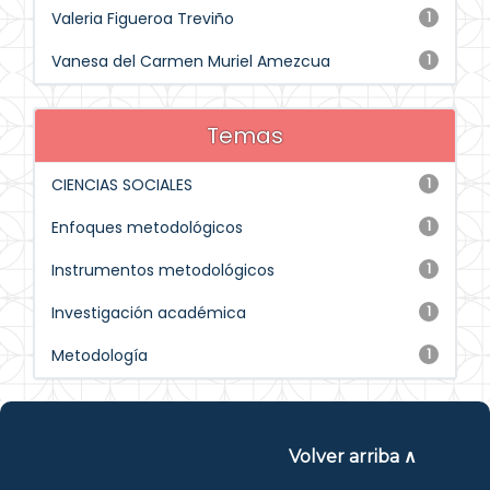
Valeria Figueroa Treviño
1
Vanesa del Carmen Muriel Amezcua
1
Temas
CIENCIAS SOCIALES
1
Enfoques metodológicos
1
Instrumentos metodológicos
1
Investigación académica
1
Metodología
1
Volver arriba ∧