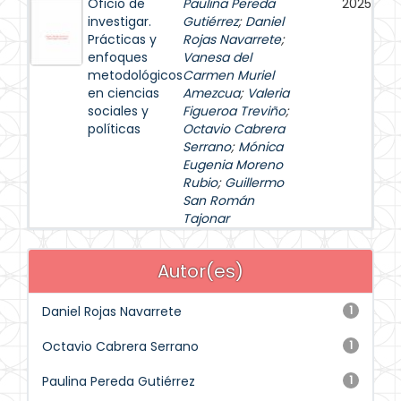
Oficio de
Paulina Pereda
2025
investigar.
Gutiérrez
;
Daniel
Prácticas y
Rojas Navarrete
;
enfoques
Vanesa del
metodológicos
Carmen Muriel
en ciencias
Amezcua
;
Valeria
sociales y
Figueroa Treviño
;
políticas
Octavio Cabrera
Serrano
;
Mónica
Eugenia Moreno
Rubio
;
Guillermo
San Román
Tajonar
Autor(es)
Daniel Rojas Navarrete
1
Octavio Cabrera Serrano
1
Paulina Pereda Gutiérrez
1