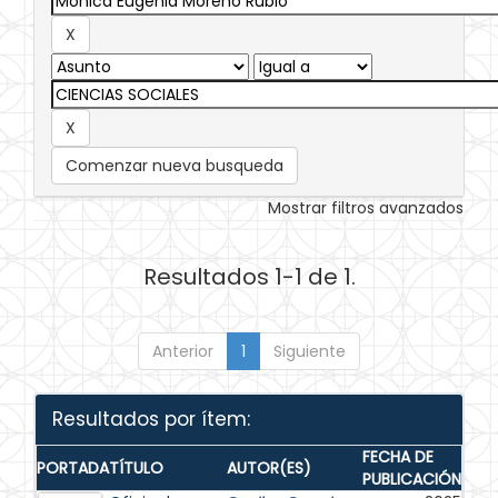
Comenzar nueva busqueda
Mostrar filtros avanzados
Resultados 1-1 de 1.
Anterior
1
Siguiente
Resultados por ítem:
FECHA DE
PORTADA
TÍTULO
AUTOR(ES)
PUBLICACIÓN