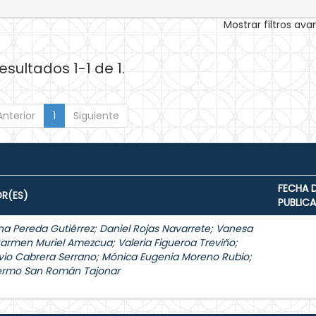
Mostrar filtros av
esultados 1-1 de 1.
Anterior
1
Siguiente
FECHA 
R(ES)
PUBLIC
na Pereda Gutiérrez
;
Daniel Rojas Navarrete
;
Vanesa
Carmen Muriel Amezcua
;
Valeria Figueroa Treviño
;
vio Cabrera Serrano
;
Mónica Eugenia Moreno Rubio
;
lermo San Román Tajonar