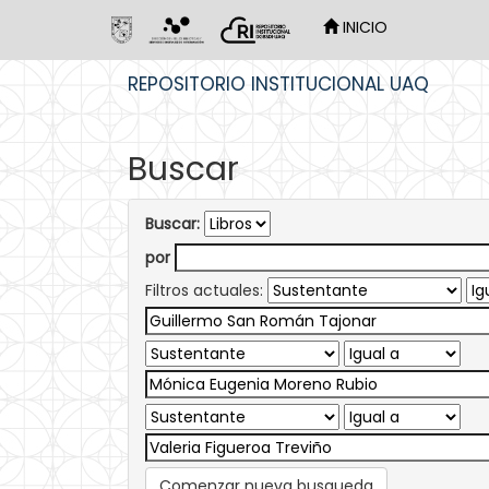
INICIO
Skip
REPOSITORIO INSTITUCIONAL UAQ
navigation
Buscar
Buscar:
por
Filtros actuales:
Comenzar nueva busqueda