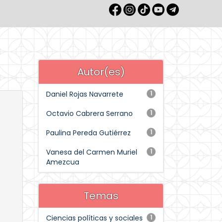
Autor(es)
Daniel Rojas Navarrete
1
Octavio Cabrera Serrano
1
Paulina Pereda Gutiérrez
1
Vanesa del Carmen Muriel
1
Amezcua
Temas
Ciencias políticas y sociales
1