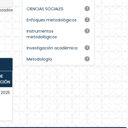
CIENCIAS SOCIALES
1
anzados
Enfoques metodológicos
1
Instrumentos
1
metodológicos
Investigación académica
1
Metodología
1
DE
ACIÓN
2025