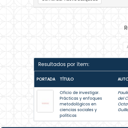
R
Resultados por ítem:
PORTADA
TÍTULO
AUTO
Oficio de investigar.
Pauli
Prácticas y enfoques
del 
metodológicos en
Octa
ciencias sociales y
Guil
políticas