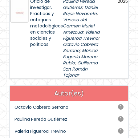
Oficio de
Paulina Pereda
2025
investigar.
Gutiérrez
;
Daniel
Prácticas y
Rojas Navarrete
;
enfoques
Vanesa del
metodológicos
Carmen Muriel
en ciencias
Amezcua
;
Valeria
sociales y
Figueroa Treviño
;
políticas
Octavio Cabrera
Serrano
;
Mónica
Eugenia Moreno
Rubio
;
Guillermo
San Román
Tajonar
Autor(es)
Octavio Cabrera Serrano
1
Paulina Pereda Gutiérrez
1
Valeria Figueroa Treviño
1