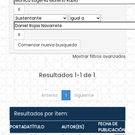
Comenzar nueva busqueda
Mostrar filtros avanzados
Resultados 1-1 de 1.
Anterior
1
Siguiente
Resultados por ítem:
FECHA DE
PORTADA
TÍTULO
AUTOR(ES)
PUBLICACIÓN