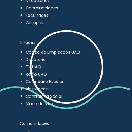
Direcciones
Coordinaciones
Facultades
Campus
Enlaces
Correo de Empleados UAQ
Directorio
TV UAQ
Radio UAQ
Calendario Escolar
Bibliotecas
Contraloría Social
Mapa de sitio
Comunidades