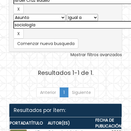
Comenzar nueva busqueda
Mostrar filtros avanzados
Resultados 1-1 de 1.
Anterior
1
Siguiente
Resultados por ítem:
FECHA DE
PORTADA
TÍTULO
AUTOR(ES)
PUBLICACIÓN