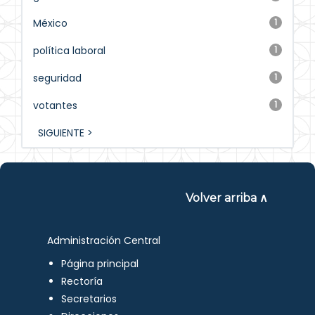
México
1
política laboral
1
seguridad
1
votantes
1
SIGUIENTE >
Volver arriba ∧
Administración Central
Página principal
Rectoría
Secretarios