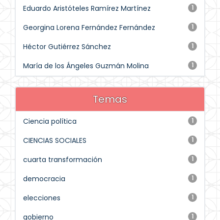
Eduardo Aristóteles Ramírez Martínez
1
Georgina Lorena Fernández Fernández
1
Héctor Gutiérrez Sánchez
1
María de los Ángeles Guzmán Molina
1
Temas
Ciencia política
1
CIENCIAS SOCIALES
1
cuarta transformación
1
democracia
1
elecciones
1
gobierno
1