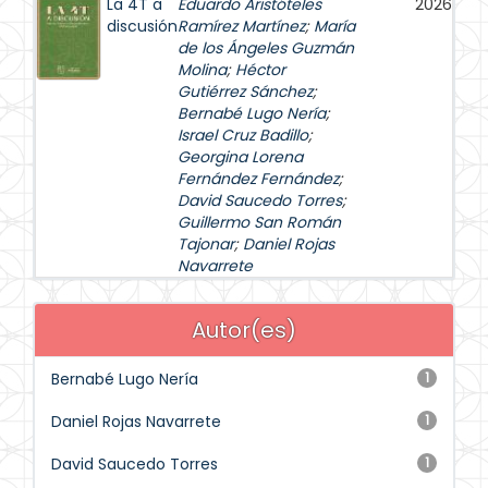
La 4T a
Eduardo Aristóteles
2026
discusión
Ramírez Martínez
;
María
de los Ángeles Guzmán
Molina
;
Héctor
Gutiérrez Sánchez
;
Bernabé Lugo Nería
;
Israel Cruz Badillo
;
Georgina Lorena
Fernández Fernández
;
David Saucedo Torres
;
Guillermo San Román
Tajonar
;
Daniel Rojas
Navarrete
Autor(es)
Bernabé Lugo Nería
1
Daniel Rojas Navarrete
1
David Saucedo Torres
1