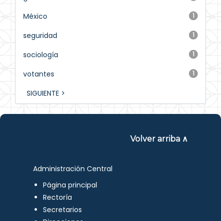
México
1
seguridad
1
sociología
1
votantes
1
SIGUIENTE >
Volver arriba ∧
Administración Central
Página principal
Rectoría
Secretarios