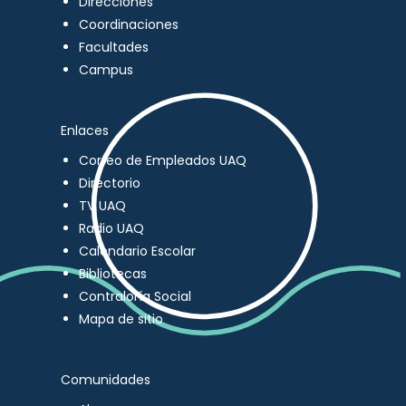
Direcciones
Coordinaciones
Facultades
Campus
Enlaces
Correo de Empleados UAQ
Directorio
TV UAQ
Radio UAQ
Calendario Escolar
Bibliotecas
Contraloría Social
Mapa de sitio
Comunidades