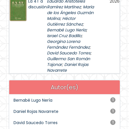
La 4T a
Eduardo Aristóteles
2026
discusión
Ramírez Martínez
;
María
de los Ángeles Guzmán
Molina
;
Héctor
Gutiérrez Sánchez
;
Bernabé Lugo Nería
;
Israel Cruz Badillo
;
Georgina Lorena
Fernández Fernández
;
David Saucedo Torres
;
Guillermo San Román
Tajonar
;
Daniel Rojas
Navarrete
Autor(es)
Bernabé Lugo Nería
1
Daniel Rojas Navarrete
1
David Saucedo Torres
1