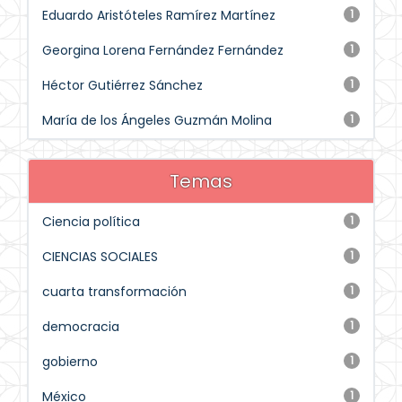
Eduardo Aristóteles Ramírez Martínez
1
Georgina Lorena Fernández Fernández
1
Héctor Gutiérrez Sánchez
1
María de los Ángeles Guzmán Molina
1
Temas
Ciencia política
1
CIENCIAS SOCIALES
1
cuarta transformación
1
democracia
1
gobierno
1
México
1