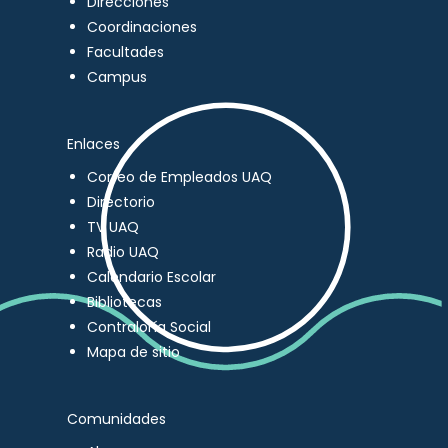
Direcciones
Coordinaciones
Facultades
Campus
Enlaces
Correo de Empleados UAQ
Directorio
TV UAQ
Radio UAQ
Calendario Escolar
Bibliotecas
Contraloría Social
Mapa de sitio
Comunidades