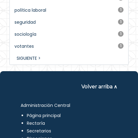
política laboral
1
seguridad
1
sociología
1
votantes
1
SIGUIENTE >
Volver arriba ∧
Administración Central
Página principal
Rectoría
Secretarios