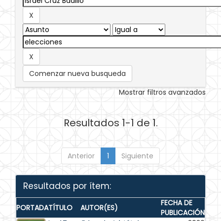
Comenzar nueva busqueda
Mostrar filtros avanzados
Resultados 1-1 de 1.
Anterior
1
Siguiente
Resultados por ítem:
FECHA DE
PORTADA
TÍTULO
AUTOR(ES)
PUBLICACIÓN