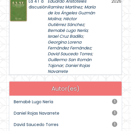
La 4T a
Eduardo Aristóteles
2026
discusión
Ramírez Martínez
;
María
de los Ángeles Guzmán
Molina
;
Héctor
Gutiérrez Sánchez
;
Bernabé Lugo Nería
;
Israel Cruz Badillo
;
Georgina Lorena
Fernández Fernández
;
David Saucedo Torres
;
Guillermo San Román
Tajonar
;
Daniel Rojas
Navarrete
Autor(es)
Bernabé Lugo Nería
1
Daniel Rojas Navarrete
1
David Saucedo Torres
1