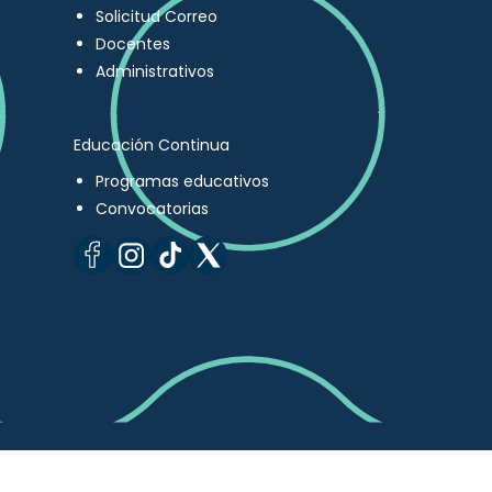
Solicitud Correo
Docentes
Administrativos
Educación Continua
Programas educativos
Convocatorias