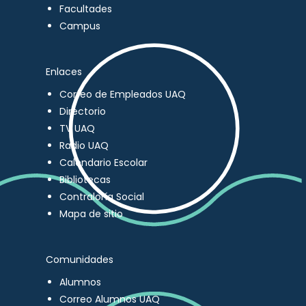
Facultades
Campus
Enlaces
Correo de Empleados UAQ
Directorio
TV UAQ
Radio UAQ
Calendario Escolar
Bibliotecas
Contraloría Social
Mapa de sitio
Comunidades
Alumnos
Correo Alumnos UAQ