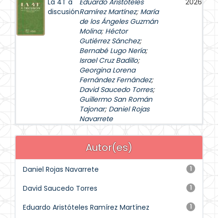
La 4T a
Eduardo Aristóteles
2026
discusión
Ramírez Martínez
;
María
de los Ángeles Guzmán
Molina
;
Héctor
Gutiérrez Sánchez
;
Bernabé Lugo Nería
;
Israel Cruz Badillo
;
Georgina Lorena
Fernández Fernández
;
David Saucedo Torres
;
Guillermo San Román
Tajonar
;
Daniel Rojas
Navarrete
Autor(es)
Daniel Rojas Navarrete
1
David Saucedo Torres
1
Eduardo Aristóteles Ramírez Martínez
1