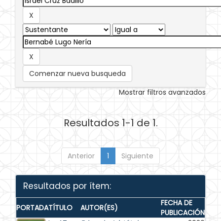
Comenzar nueva busqueda
Mostrar filtros avanzados
Resultados 1-1 de 1.
Anterior
1
Siguiente
Resultados por ítem:
FECHA DE
PORTADA
TÍTULO
AUTOR(ES)
PUBLICACIÓN