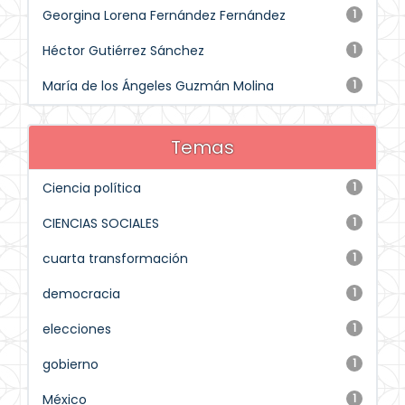
Georgina Lorena Fernández Fernández
1
Héctor Gutiérrez Sánchez
1
María de los Ángeles Guzmán Molina
1
Temas
Ciencia política
1
CIENCIAS SOCIALES
1
cuarta transformación
1
democracia
1
elecciones
1
gobierno
1
México
1