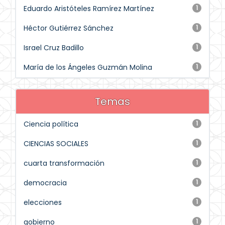
Eduardo Aristóteles Ramírez Martínez
1
Héctor Gutiérrez Sánchez
1
Israel Cruz Badillo
1
María de los Ángeles Guzmán Molina
1
Temas
Ciencia política
1
CIENCIAS SOCIALES
1
cuarta transformación
1
democracia
1
elecciones
1
gobierno
1