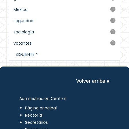
México
1
seguridad
1
sociología
1
votantes
1
SIGUIENTE >
Volver arriba ∧
Administración Central
Página principal
Rectoría
Secretarios