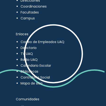
Direcciones
Coordinaciones
Facultades
Campus
Enlaces
Correo de Empleados UAQ
Directorio
TV UAQ
Radio UAQ
Calendario Escolar
Bibliotecas
Contraloría Social
Mapa de sitio
Comunidades