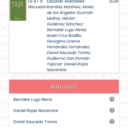
La 4T a
Eduardo Aristóteles
2026
discusión
Ramírez Martínez
;
María
de los Ángeles Guzmán
Molina
;
Héctor
Gutiérrez Sánchez
;
Bernabé Lugo Nería
;
Israel Cruz Badillo
;
Georgina Lorena
Fernández Fernández
;
David Saucedo Torres
;
Guillermo San Román
Tajonar
;
Daniel Rojas
Navarrete
Autor(es)
Bernabé Lugo Nería
1
Daniel Rojas Navarrete
1
David Saucedo Torres
1