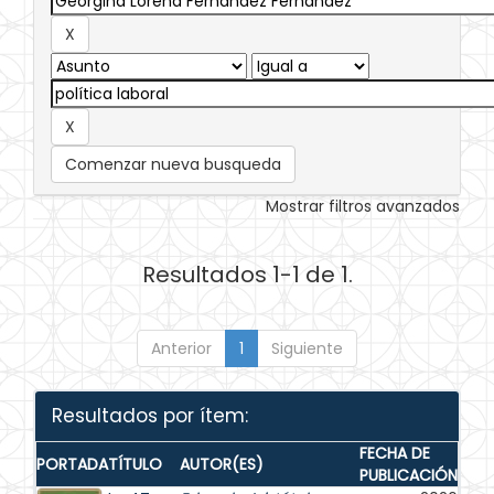
Comenzar nueva busqueda
Mostrar filtros avanzados
Resultados 1-1 de 1.
Anterior
1
Siguiente
Resultados por ítem:
FECHA DE
PORTADA
TÍTULO
AUTOR(ES)
PUBLICACIÓN