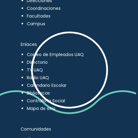
Direcciones
Coordinaciones
Facultades
Campus
Enlaces
Correo de Empleados UAQ
Directorio
TV UAQ
Radio UAQ
Calendario Escolar
Bibliotecas
Contraloría Social
Mapa de sitio
Comunidades