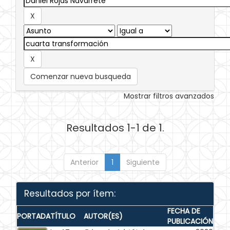
Comenzar nueva busqueda
Mostrar filtros avanzados
Resultados 1-1 de 1.
Anterior
1
Siguiente
Resultados por ítem:
FECHA DE
PORTADA
TÍTULO
AUTOR(ES)
PUBLICACIÓN