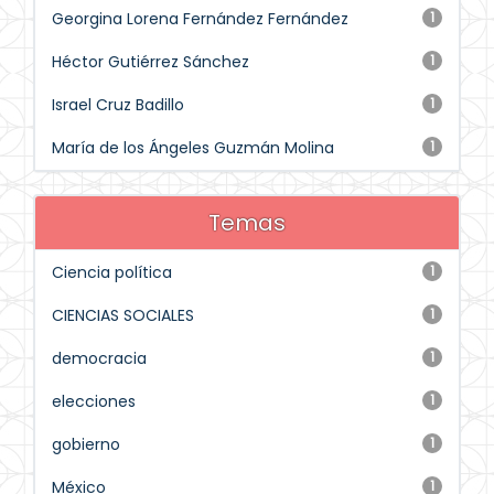
Georgina Lorena Fernández Fernández
1
Héctor Gutiérrez Sánchez
1
Israel Cruz Badillo
1
María de los Ángeles Guzmán Molina
1
Temas
Ciencia política
1
CIENCIAS SOCIALES
1
democracia
1
elecciones
1
gobierno
1
México
1