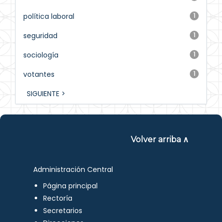
política laboral
1
seguridad
1
sociología
1
votantes
1
SIGUIENTE >
Volver arriba ∧
Administración Central
Página principal
Rectoría
Secretarios