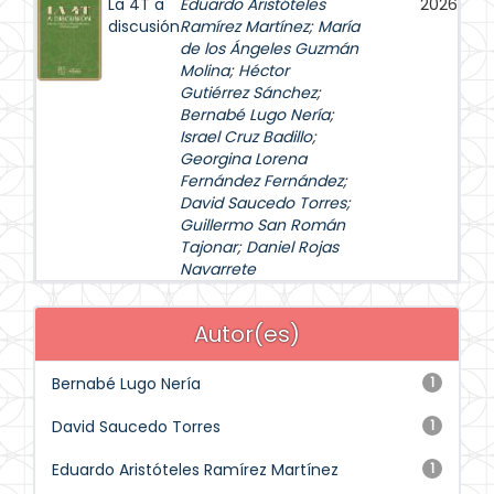
La 4T a
Eduardo Aristóteles
2026
discusión
Ramírez Martínez
;
María
de los Ángeles Guzmán
Molina
;
Héctor
Gutiérrez Sánchez
;
Bernabé Lugo Nería
;
Israel Cruz Badillo
;
Georgina Lorena
Fernández Fernández
;
David Saucedo Torres
;
Guillermo San Román
Tajonar
;
Daniel Rojas
Navarrete
Autor(es)
Bernabé Lugo Nería
1
David Saucedo Torres
1
Eduardo Aristóteles Ramírez Martínez
1