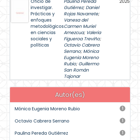
Oficio de
Paulina Pereda
2025
investigar.
Gutiérrez
;
Daniel
Prácticas y
Rojas Navarrete
;
enfoques
Vanesa del
metodológicos
Carmen Muriel
en ciencias
Amezcua
;
Valeria
sociales y
Figueroa Treviño
;
políticas
Octavio Cabrera
Serrano
;
Mónica
Eugenia Moreno
Rubio
;
Guillermo
San Román
Tajonar
Autor(es)
Mónica Eugenia Moreno Rubio
1
Octavio Cabrera Serrano
1
Paulina Pereda Gutiérrez
1