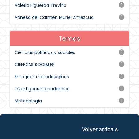
Valeria Figueroa Treviño
1
Vanesa del Carmen Muriel Amezcua
1
Temas
Ciencias políticas y sociales
1
CIENCIAS SOCIALES
1
Enfoques metodológicos
1
Investigación académica
1
Metodología
1
Volver arriba ∧