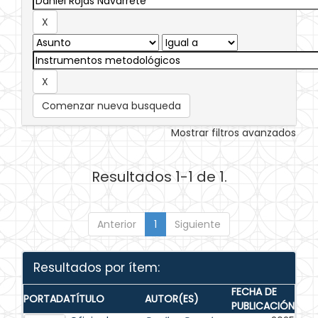
Comenzar nueva busqueda
Mostrar filtros avanzados
Resultados 1-1 de 1.
Anterior
1
Siguiente
Resultados por ítem:
FECHA DE
PORTADA
TÍTULO
AUTOR(ES)
PUBLICACIÓN