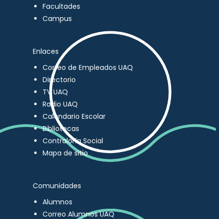
Facultades
Campus
Enlaces
Correo de Empleados UAQ
Directorio
TV UAQ
Radio UAQ
Calendario Escolar
Bibliotecas
Contraloría Social
Mapa de sitio
Comunidades
Alumnos
Correo Alumnos UAQ