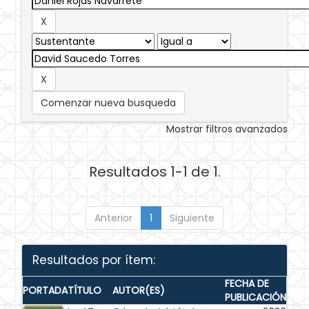
Comenzar nueva busqueda
Mostrar filtros avanzados
Resultados 1-1 de 1.
Anterior
1
Siguiente
Resultados por ítem:
FECHA DE
PORTADA
TÍTULO
AUTOR(ES)
PUBLICACIÓN