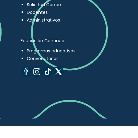
Solicitud Correo
Docentes
Administrativos
Educación Continua
Programas educativos
Convocatorias