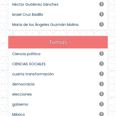
Héctor Gutiérrez Sánchez
1
Israel Cruz Badillo
1
María de los Ángeles Guzmán Molina
1
Temas
Ciencia política
1
CIENCIAS SOCIALES
1
cuarta transformación
1
democracia
1
elecciones
1
gobierno
1
México
1