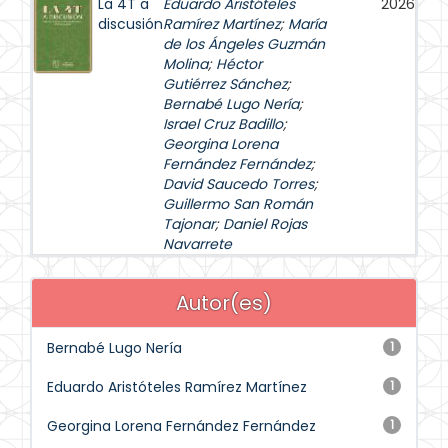
La 4T a
Eduardo Aristóteles
2026
discusión
Ramírez Martínez
;
María
de los Ángeles Guzmán
Molina
;
Héctor
Gutiérrez Sánchez
;
Bernabé Lugo Nería
;
Israel Cruz Badillo
;
Georgina Lorena
Fernández Fernández
;
David Saucedo Torres
;
Guillermo San Román
Tajonar
;
Daniel Rojas
Navarrete
Autor(es)
Bernabé Lugo Nería
1
Eduardo Aristóteles Ramírez Martínez
1
Georgina Lorena Fernández Fernández
1