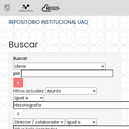
Skip
REPOSITORIO INSTITUCIONAL UAQ
navigation
Buscar
Buscar:
por
Filtros actuales: