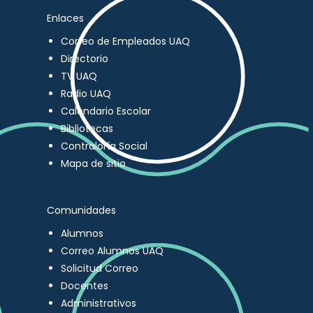
Enlaces
Correo de Empleados UAQ
Directorio
TV UAQ
Radio UAQ
Calendario Escolar
Bibliotecas
Contraloría Social
Mapa de sitio
Comunidades
Alumnos
Correo Alumnos UAQ
Solicitud Correo
Docentes
Administrativos