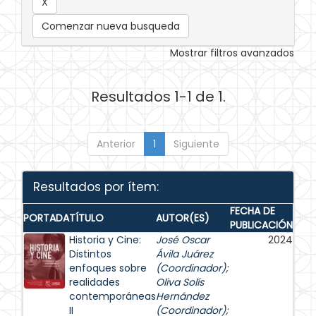
Comenzar nueva busqueda
Mostrar filtros avanzados
Resultados 1-1 de 1.
Anterior
1
Siguiente
Resultados por ítem:
FECHA DE
PORTADA
TÍTULO
AUTOR(ES)
PUBLICACIÓN
Historia y Cine:
José Oscar
2024
Distintos
Ávila Juárez
enfoques sobre
(Coordinador)
;
realidades
Oliva Solís
contemporáneas
Hernández
II
(Coordinador)
;