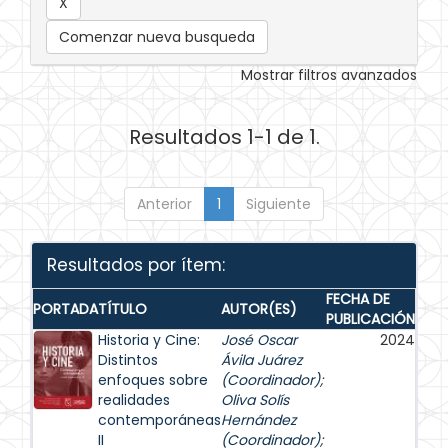
Comenzar nueva busqueda
Mostrar filtros avanzados
Resultados 1-1 de 1.
Anterior
1
Siguiente
Resultados por ítem:
FECHA DE
PORTADA
TÍTULO
AUTOR(ES)
PUBLICACIÓN
Historia y Cine:
José Oscar
2024
Distintos
Ávila Juárez
enfoques sobre
(Coordinador)
;
realidades
Oliva Solís
contemporáneas
Hernández
II
(Coordinador)
;