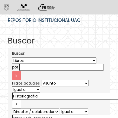
Skip
REPOSITORIO INSTITUCIONAL UAQ
navigation
Buscar
Buscar:
por
Filtros actuales: