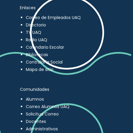
Enlaces
Correo de Empleados UAQ
Directorio
TV UAQ
Radio UAQ
Calendario Escolar
Bibliotecas
Contraloría Social
Mapa de sitio
Comunidades
Alumnos
Correo Alumnos UAQ
Solicitud Correo
Docentes
Administrativos