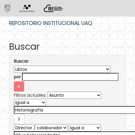
Skip
REPOSITORIO INSTITUCIONAL UAQ
navigation
Buscar
Buscar:
por
Filtros actuales: