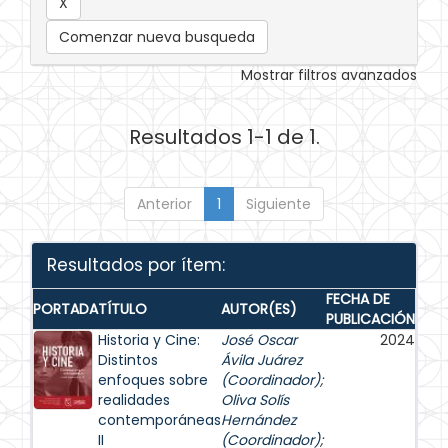
Comenzar nueva busqueda
Mostrar filtros avanzados
Resultados 1-1 de 1.
Anterior
1
Siguiente
Resultados por ítem:
FECHA DE
PORTADA
TÍTULO
AUTOR(ES)
PUBLICACIÓN
Historia y Cine:
José Oscar
2024
Distintos
Ávila Juárez
enfoques sobre
(Coordinador)
;
realidades
Oliva Solís
contemporáneas
Hernández
II
(Coordinador)
;