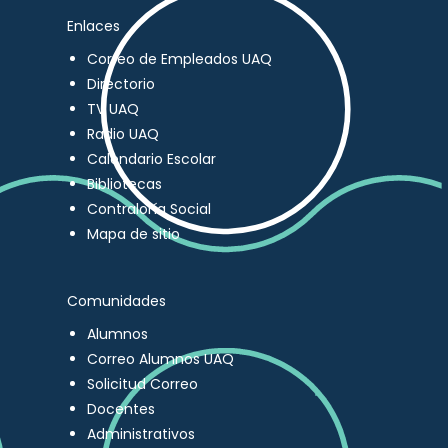
Enlaces
Correo de Empleados UAQ
Directorio
TV UAQ
Radio UAQ
Calendario Escolar
Bibliotecas
Contraloría Social
Mapa de sitio
Comunidades
Alumnos
Correo Alumnos UAQ
Solicitud Correo
Docentes
Administrativos