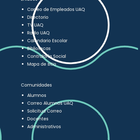
Correo de Empleados UAQ
Directorio
TV UAQ
Radio UAQ
Calendario Escolar
Bibliotecas
Contraloría Social
Mapa de sitio
Comunidades
Alumnos
Correo Alumnos UAQ
Solicitud Correo
Docentes
Administrativos