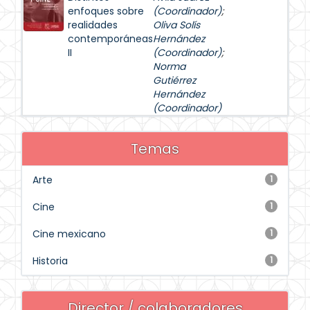
enfoques sobre
(Coordinador)
;
realidades
Oliva Solís
contemporáneas
Hernández
II
(Coordinador)
;
Norma
Gutiérrez
Hernández
(Coordinador)
Temas
Arte
1
Cine
1
Cine mexicano
1
Historia
1
Director / colaboradores