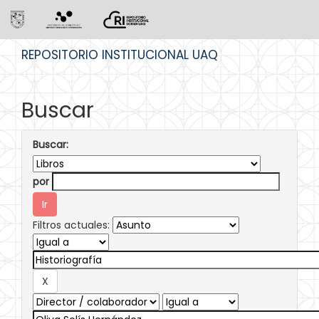
Skip
REPOSITORIO INSTITUCIONAL UAQ
navigation
Buscar
Buscar:
por
Filtros actuales: