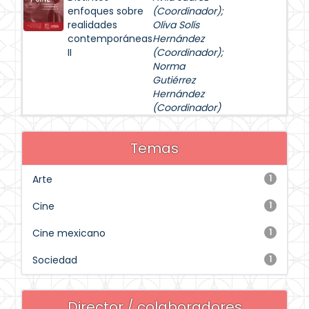
enfoques sobre
(Coordinador)
;
realidades
Oliva Solís
contemporáneas
Hernández
II
(Coordinador)
;
Norma
Gutiérrez
Hernández
(Coordinador)
Temas
Arte
1
Cine
1
Cine mexicano
1
Sociedad
1
Director / colaboradores