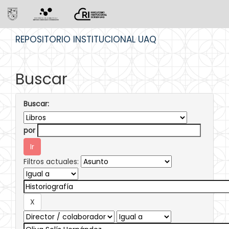
Skip
REPOSITORIO INSTITUCIONAL UAQ
navigation
Buscar
Buscar:
por
Filtros actuales: