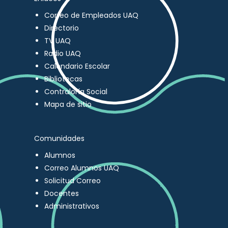
Correo de Empleados UAQ
Directorio
TV UAQ
Radio UAQ
Calendario Escolar
Bibliotecas
Contraloría Social
Mapa de sitio
Comunidades
Alumnos
Correo Alumnos UAQ
Solicitud Correo
Docentes
Administrativos