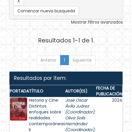
Comenzar nueva busqueda
Mostrar filtros avanzados
Resultados 1-1 de 1.
Anterior
1
Siguiente
Resultados por ítem:
FECHA DE
PORTADA
TÍTULO
AUTOR(ES)
PUBLICACIÓN
Historia y Cine:
José Oscar
2024
Distintos
Ávila Juárez
enfoques sobre
(Coordinador)
;
realidades
Oliva Solís
contemporáneas
Hernández
II
(Coordinador)
;