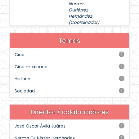
Norma
Gutiérrez
Hernández
(Coordinador)
Temas
Cine
1
Cine mexicano
1
Historia
1
Sociedad
1
Director / colaboradores
José Oscar Ávila Juárez
1
Norma Gutiérrez Hernández
1