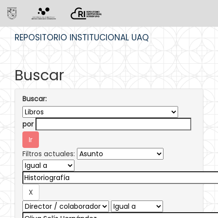
Skip
REPOSITORIO INSTITUCIONAL UAQ
navigation
Buscar
Buscar:
por
Filtros actuales: