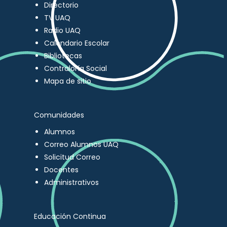
Directorio
TV UAQ
Radio UAQ
Calendario Escolar
Bibliotecas
Contraloría Social
Mapa de sitio
Comunidades
Alumnos
Correo Alumnos UAQ
Solicitud Correo
Docentes
Administrativos
Educación Continua