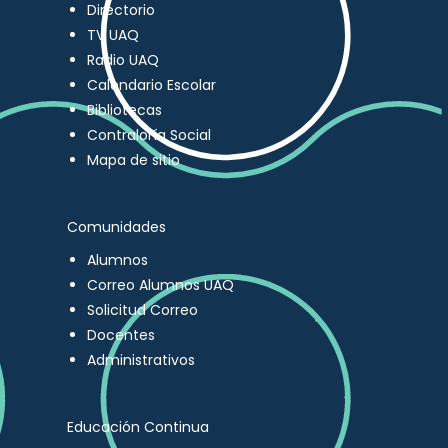
Directorio
TV UAQ
Radio UAQ
Calendario Escolar
Bibliotecas
Contraloría Social
Mapa de sitio
Comunidades
Alumnos
Correo Alumnos UAQ
Solicitud Correo
Docentes
Administrativos
Educación Continua