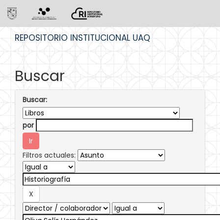
Skip
REPOSITORIO INSTITUCIONAL UAQ
navigation
Buscar
Buscar:
por
Filtros actuales: