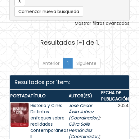
Comenzar nueva busqueda
Mostrar filtros avanzados
Resultados 1-1 de 1.
Anterior
1
Siguiente
Resultados por ítem:
FECHA DE
PORTADA
TÍTULO
AUTOR(ES)
PUBLICACIÓN
Historia y Cine:
José Oscar
2024
Distintos
Ávila Juárez
enfoques sobre
(Coordinador)
;
realidades
Oliva Solís
contemporáneas
Hernández
II
(Coordinador)
;