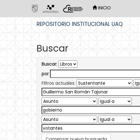
INICIO
Skip
REPOSITORIO INSTITUCIONAL UAQ
navigation
Buscar
Buscar:
por
Filtros actuales:
Comenzar nueva busqueda