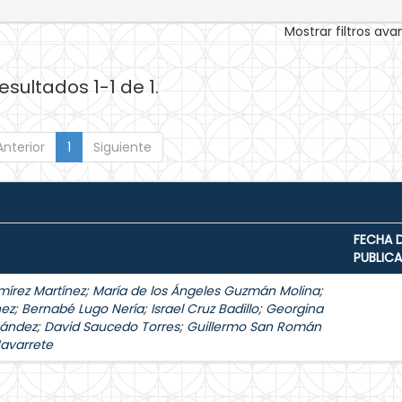
Mostrar filtros av
esultados 1-1 de 1.
Anterior
1
Siguiente
FECHA 
PUBLIC
mírez Martínez
;
María de los Ángeles Guzmán Molina
;
hez
;
Bernabé Lugo Nería
;
Israel Cruz Badillo
;
Georgina
nández
;
David Saucedo Torres
;
Guillermo San Román
Navarrete