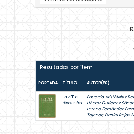
R
Resultados por ítem:
PORTADA
TÍTULO
AUTOR(ES)
La 4T a
Eduardo Aristóteles Ra
discusión
Héctor Gutiérrez Sánc
Lorena Fernández Fer
Tajonar
;
Daniel Rojas 