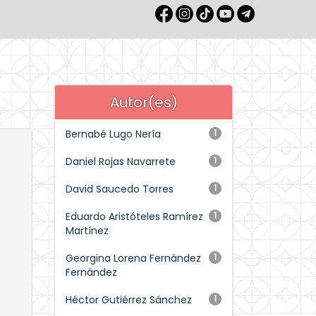
Autor(es)
Bernabé Lugo Nería
1
Daniel Rojas Navarrete
1
David Saucedo Torres
1
Eduardo Aristóteles Ramírez
1
Martínez
Georgina Lorena Fernández
1
Fernández
Héctor Gutiérrez Sánchez
1