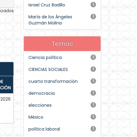
Israel Cruz Badillo
1
anzados
María de los Ángeles
1
Guzmán Molina
Temas
Ciencia política
1
CIENCIAS SOCIALES
1
cuarta transformación
1
DE
ACIÓN
democracia
1
2026
elecciones
1
México
1
política laboral
1