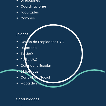
Direcciones
Coordinaciones
Facultades
Campus
Enlaces
Correo de Empleados UAQ
Directorio
TV UAQ
Radio UAQ
Calendario Escolar
Bibliotecas
Contraloría Social
Mapa de sitio
Comunidades