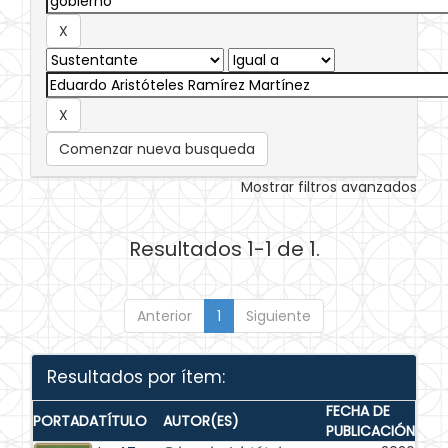
Comenzar nueva busqueda
Mostrar filtros avanzados
Resultados 1-1 de 1.
Anterior
1
Siguiente
Resultados por ítem:
FECHA DE
PORTADA
TÍTULO
AUTOR(ES)
PUBLICACIÓN