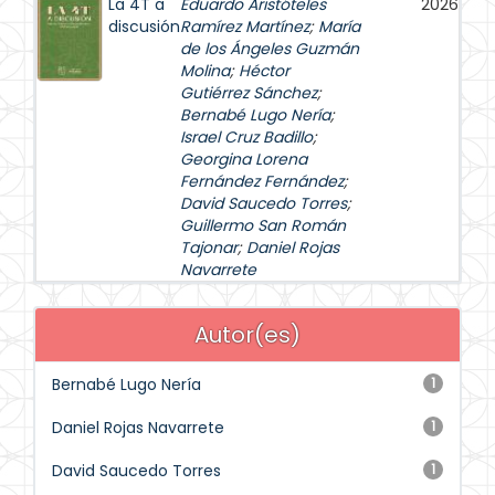
La 4T a
Eduardo Aristóteles
2026
discusión
Ramírez Martínez
;
María
de los Ángeles Guzmán
Molina
;
Héctor
Gutiérrez Sánchez
;
Bernabé Lugo Nería
;
Israel Cruz Badillo
;
Georgina Lorena
Fernández Fernández
;
David Saucedo Torres
;
Guillermo San Román
Tajonar
;
Daniel Rojas
Navarrete
Autor(es)
Bernabé Lugo Nería
1
Daniel Rojas Navarrete
1
David Saucedo Torres
1