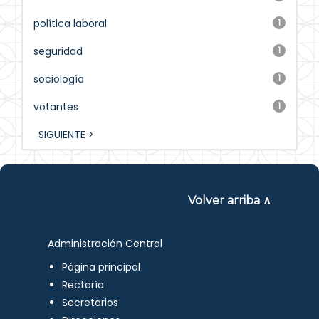
política laboral
1
seguridad
1
sociología
1
votantes
1
SIGUIENTE >
Volver arriba ∧
Administración Central
Página principal
Rectoría
Secretarios