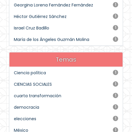
Georgina Lorena Fernández Fernández
1
Héctor Gutiérrez Sánchez
1
Israel Cruz Badillo
1
María de los Ángeles Guzmán Molina
1
Temas
Ciencia política
1
CIENCIAS SOCIALES
1
cuarta transformación
1
democracia
1
elecciones
1
México
1