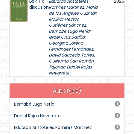
La 4T a
Eduardo Aristóteles
2026
discusión
Ramírez Martínez
;
María
de los Ángeles Guzmán
Molina
;
Héctor
Gutiérrez Sánchez
;
Bernabé Lugo Nería
;
Israel Cruz Badillo
;
Georgina Lorena
Fernández Fernández
;
David Saucedo Torres
;
Guillermo San Román
Tajonar
;
Daniel Rojas
Navarrete
Autor(es)
Bernabé Lugo Nería
1
Daniel Rojas Navarrete
1
Eduardo Aristóteles Ramírez Martínez
1