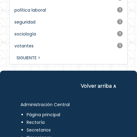
política laboral
1
seguridad
1
sociología
1
votantes
1
SIGUIENTE >
Volver arriba ∧
Administración Central
Página principal
Rectoría
Secretarios