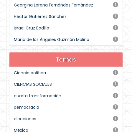
Georgina Lorena Fernández Fernández
1
Héctor Gutiérrez Sánchez
1
Israel Cruz Badillo
1
María de los Ángeles Guzmán Molina
1
Temas
Ciencia política
1
CIENCIAS SOCIALES
1
cuarta transformación
1
democracia
1
elecciones
1
México
1