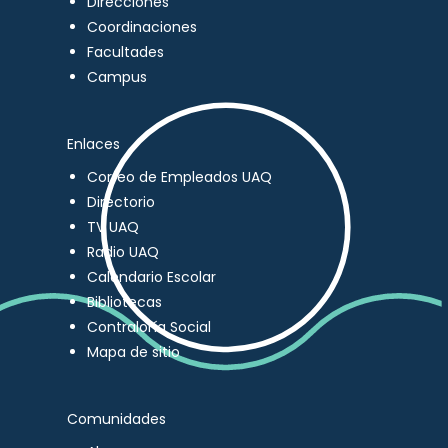
Direcciones
Coordinaciones
Facultades
Campus
Enlaces
Correo de Empleados UAQ
Directorio
TV UAQ
Radio UAQ
Calendario Escolar
Bibliotecas
Contraloría Social
Mapa de sitio
Comunidades