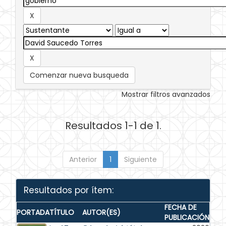
Comenzar nueva busqueda
Mostrar filtros avanzados
Resultados 1-1 de 1.
Anterior
1
Siguiente
Resultados por ítem:
FECHA DE
PORTADA
TÍTULO
AUTOR(ES)
PUBLICACIÓN