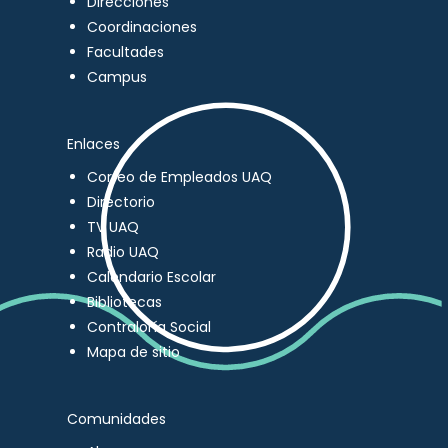
Direcciones
Coordinaciones
Facultades
Campus
Enlaces
Correo de Empleados UAQ
Directorio
TV UAQ
Radio UAQ
Calendario Escolar
Bibliotecas
Contraloría Social
Mapa de sitio
Comunidades