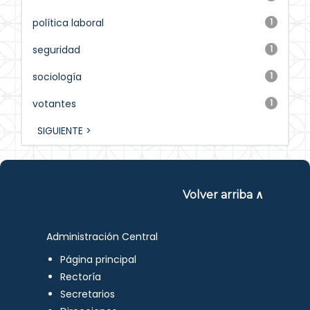
política laboral
1
seguridad
1
sociología
1
votantes
1
SIGUIENTE >
Volver arriba ∧
Administración Central
Página principal
Rectoría
Secretarios