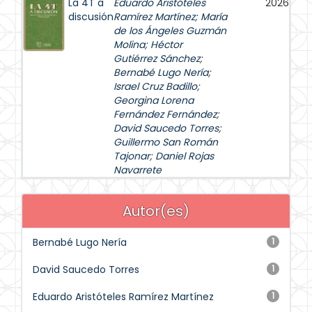
La 4T a
Eduardo Aristóteles
2026
discusión
Ramírez Martínez
;
María
de los Ángeles Guzmán
Molina
;
Héctor
Gutiérrez Sánchez
;
Bernabé Lugo Nería
;
Israel Cruz Badillo
;
Georgina Lorena
Fernández Fernández
;
David Saucedo Torres
;
Guillermo San Román
Tajonar
;
Daniel Rojas
Navarrete
Autor(es)
Bernabé Lugo Nería
1
David Saucedo Torres
1
Eduardo Aristóteles Ramírez Martínez
1