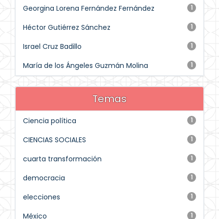
Georgina Lorena Fernández Fernández
1
Héctor Gutiérrez Sánchez
1
Israel Cruz Badillo
1
María de los Ángeles Guzmán Molina
1
Temas
Ciencia política
1
CIENCIAS SOCIALES
1
cuarta transformación
1
democracia
1
elecciones
1
México
1