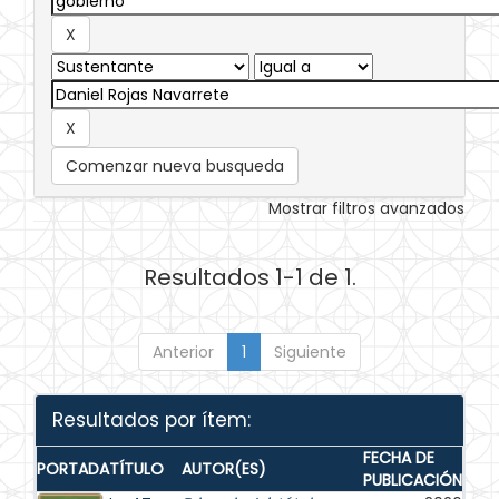
Comenzar nueva busqueda
Mostrar filtros avanzados
Resultados 1-1 de 1.
Anterior
1
Siguiente
Resultados por ítem:
FECHA DE
PORTADA
TÍTULO
AUTOR(ES)
PUBLICACIÓN