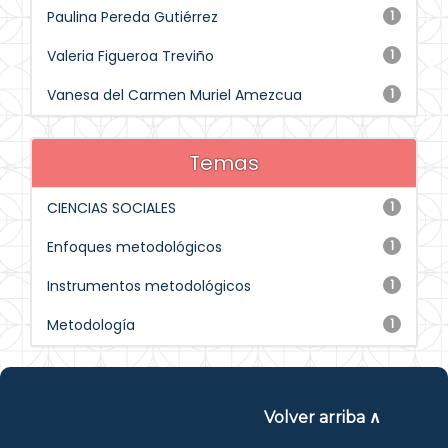
Paulina Pereda Gutiérrez
1
Valeria Figueroa Treviño
1
Vanesa del Carmen Muriel Amezcua
1
Temas
CIENCIAS SOCIALES
1
Enfoques metodológicos
1
Instrumentos metodológicos
1
Metodología
1
Volver arriba ∧