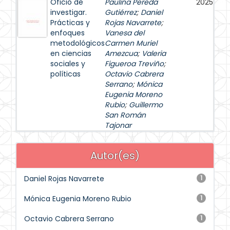
Oficio de
Paulina Pereda
2025
investigar.
Gutiérrez
;
Daniel
Prácticas y
Rojas Navarrete
;
enfoques
Vanesa del
metodológicos
Carmen Muriel
en ciencias
Amezcua
;
Valeria
sociales y
Figueroa Treviño
;
políticas
Octavio Cabrera
Serrano
;
Mónica
Eugenia Moreno
Rubio
;
Guillermo
San Román
Tajonar
Autor(es)
Daniel Rojas Navarrete
1
Mónica Eugenia Moreno Rubio
1
Octavio Cabrera Serrano
1