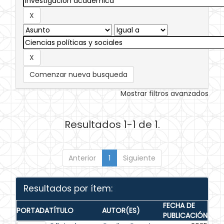
Comenzar nueva busqueda
Mostrar filtros avanzados
Resultados 1-1 de 1.
Anterior
1
Siguiente
Resultados por ítem:
FECHA DE
PORTADA
TÍTULO
AUTOR(ES)
PUBLICACIÓN