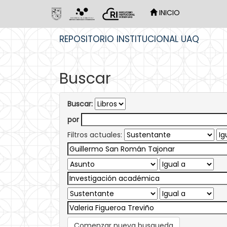
INICIO
Skip
REPOSITORIO INSTITUCIONAL UAQ
navigation
Buscar
Buscar:
por
Filtros actuales:
Comenzar nueva busqueda