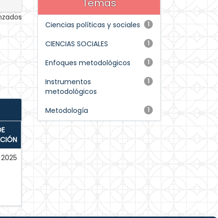
Temas
anzados
Ciencias políticas y sociales
1
CIENCIAS SOCIALES
1
Enfoques metodológicos
1
Instrumentos
1
metodológicos
Metodología
1
DE
ACIÓN
2025