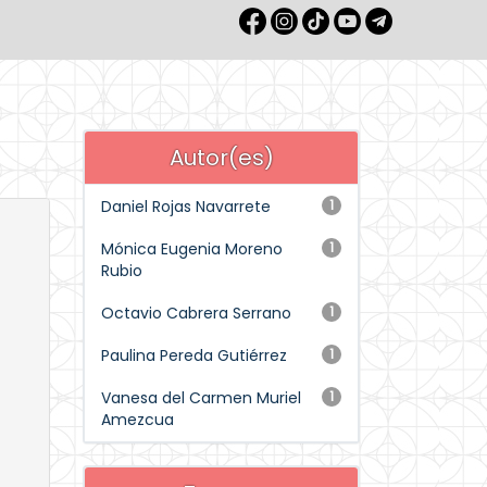
Autor(es)
Daniel Rojas Navarrete
1
Mónica Eugenia Moreno
1
Rubio
Octavio Cabrera Serrano
1
Paulina Pereda Gutiérrez
1
Vanesa del Carmen Muriel
1
Amezcua