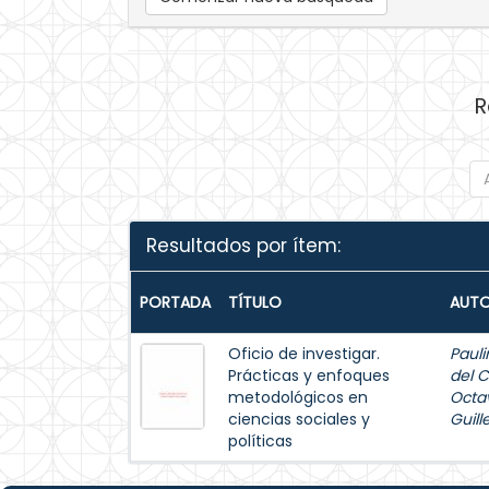
R
Resultados por ítem:
PORTADA
TÍTULO
AUTO
Oficio de investigar.
Pauli
Prácticas y enfoques
del 
metodológicos en
Octa
ciencias sociales y
Guil
políticas