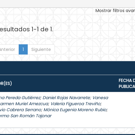
Mostrar filtros av
esultados 1-1 de 1.
Anterior
1
Siguiente
FECHA 
R(ES)
PUBLIC
na Pereda Gutiérrez
;
Daniel Rojas Navarrete
;
Vanesa
Carmen Muriel Amezcua
;
Valeria Figueroa Treviño
;
vio Cabrera Serrano
;
Mónica Eugenia Moreno Rubio
;
lermo San Román Tajonar