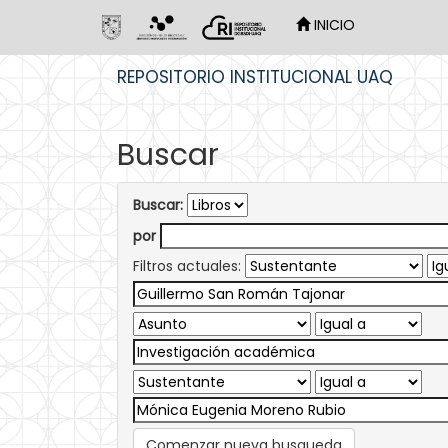
INICIO
Skip
REPOSITORIO INSTITUCIONAL UAQ
navigation
Buscar
Buscar:
por
Filtros actuales:
Comenzar nueva busqueda