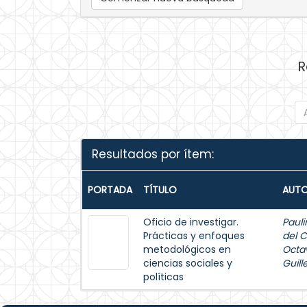
R
Resultados por ítem:
PORTADA
TÍTULO
AUTO
Oficio de investigar.
Pauli
Prácticas y enfoques
del 
metodológicos en
Octa
ciencias sociales y
Guil
políticas