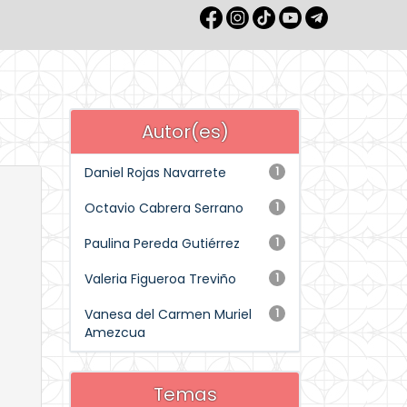
Autor(es)
Daniel Rojas Navarrete
1
Octavio Cabrera Serrano
1
Paulina Pereda Gutiérrez
1
Valeria Figueroa Treviño
1
Vanesa del Carmen Muriel
1
Amezcua
Temas