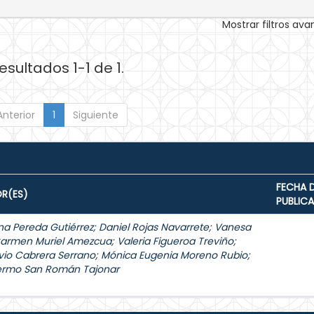
Mostrar filtros av
esultados 1-1 de 1.
Anterior
1
Siguiente
FECHA 
R(ES)
PUBLIC
na Pereda Gutiérrez
;
Daniel Rojas Navarrete
;
Vanesa
Carmen Muriel Amezcua
;
Valeria Figueroa Treviño
;
vio Cabrera Serrano
;
Mónica Eugenia Moreno Rubio
;
lermo San Román Tajonar