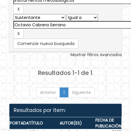
Comenzar nueva busqueda
Mostrar filtros avanzados
Resultados 1-1 de 1.
Anterior
1
Siguiente
Resultados por ítem:
FECHA DE
PORTADA
TÍTULO
AUTOR(ES)
PUBLICACIÓN