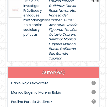
Oficio de
Paulina Pereda
2025
investigar.
Gutiérrez
;
Daniel
Prácticas y
Rojas Navarrete
;
enfoques
Vanesa del
metodológicos
Carmen Muriel
en ciencias
Amezcua
;
Valeria
sociales y
Figueroa Treviño
;
políticas
Octavio Cabrera
Serrano
;
Mónica
Eugenia Moreno
Rubio
;
Guillermo
San Román
Tajonar
Autor(es)
Daniel Rojas Navarrete
1
Mónica Eugenia Moreno Rubio
1
Paulina Pereda Gutiérrez
1