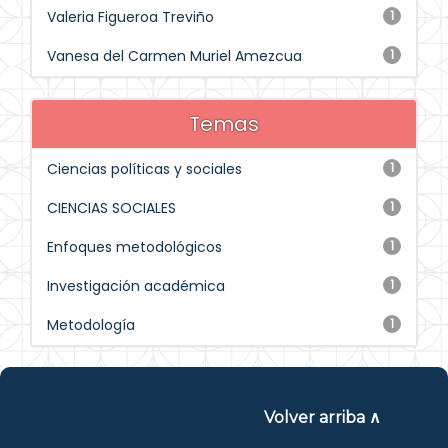
Valeria Figueroa Treviño
1
Vanesa del Carmen Muriel Amezcua
1
Temas
Ciencias políticas y sociales
1
CIENCIAS SOCIALES
1
Enfoques metodológicos
1
Investigación académica
1
Metodología
1
Volver arriba ∧