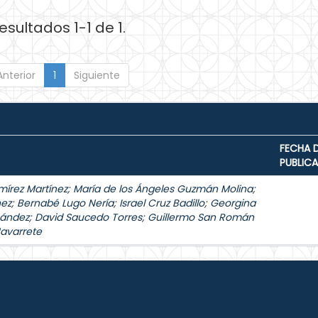
esultados 1-1 de 1.
Anterior
1
Siguiente
FECHA 
PUBLIC
mírez Martínez
;
María de los Ángeles Guzmán Molina
;
hez
;
Bernabé Lugo Nería
;
Israel Cruz Badillo
;
Georgina
nández
;
David Saucedo Torres
;
Guillermo San Román
Navarrete