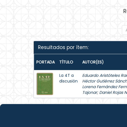
R
Resultados por ítem:
PORTADA
TÍTULO
AUTOR(ES)
La 4T a
Eduardo Aristóteles Ra
discusión
Héctor Gutiérrez Sánc
Lorena Fernández Fer
Tajonar
;
Daniel Rojas 