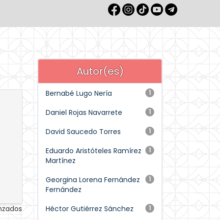
Autor(es)
Bernabé Lugo Nería
1
Daniel Rojas Navarrete
1
David Saucedo Torres
1
Eduardo Aristóteles Ramírez
1
Martínez
Georgina Lorena Fernández
1
Fernández
anzados
Héctor Gutiérrez Sánchez
1