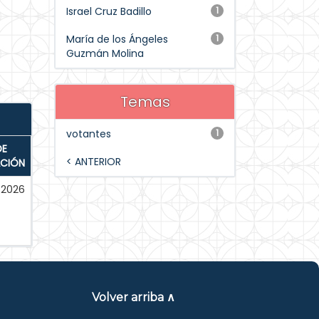
Israel Cruz Badillo
1
María de los Ángeles
1
Guzmán Molina
Temas
votantes
1
DE
< ANTERIOR
ACIÓN
2026
Volver arriba ∧