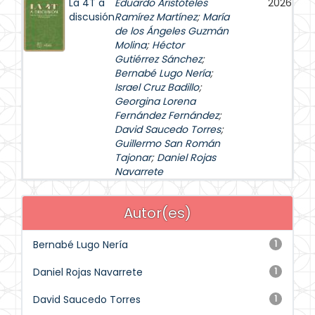
La 4T a
Eduardo Aristóteles
2026
discusión
Ramírez Martínez
;
María
de los Ángeles Guzmán
Molina
;
Héctor
Gutiérrez Sánchez
;
Bernabé Lugo Nería
;
Israel Cruz Badillo
;
Georgina Lorena
Fernández Fernández
;
David Saucedo Torres
;
Guillermo San Román
Tajonar
;
Daniel Rojas
Navarrete
Autor(es)
Bernabé Lugo Nería
1
Daniel Rojas Navarrete
1
David Saucedo Torres
1