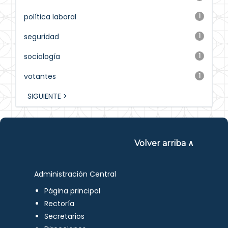
política laboral
1
seguridad
1
sociología
1
votantes
1
SIGUIENTE >
Volver arriba ∧
Administración Central
Página principal
Rectoría
Secretarios