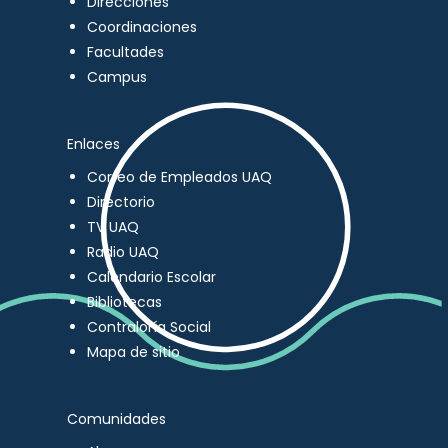
Direcciones
Coordinaciones
Facultades
Campus
Enlaces
Correo de Empleados UAQ
Directorio
TV UAQ
Radio UAQ
Calendario Escolar
Bibliotecas
Contraloría Social
Mapa de sitio
Comunidades