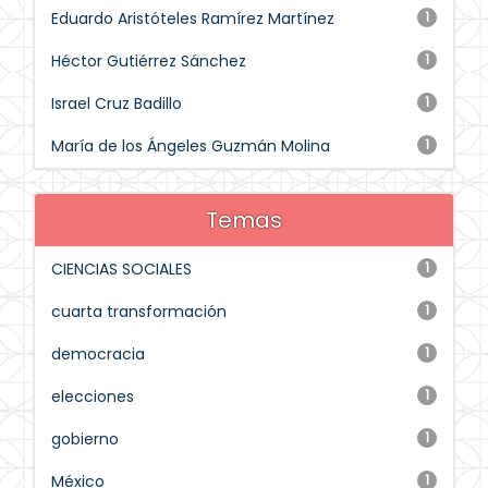
Eduardo Aristóteles Ramírez Martínez
1
Héctor Gutiérrez Sánchez
1
Israel Cruz Badillo
1
María de los Ángeles Guzmán Molina
1
Temas
CIENCIAS SOCIALES
1
cuarta transformación
1
democracia
1
elecciones
1
gobierno
1
México
1