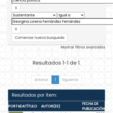
Comenzar nueva busqueda
Mostrar filtros avanzados
Resultados 1-1 de 1.
Anterior
1
Siguiente
Resultados por ítem:
FECHA DE
PORTADA
TÍTULO
AUTOR(ES)
PUBLICACIÓN