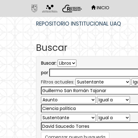
INICIO
Skip
REPOSITORIO INSTITUCIONAL UAQ
navigation
Buscar
Buscar:
por
Filtros actuales:
Comenzar nueva busqueda