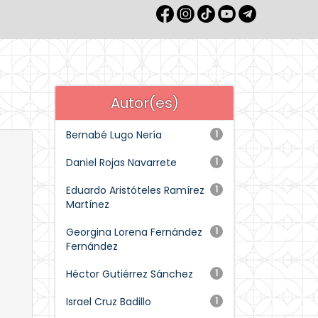
Autor(es)
Bernabé Lugo Nería
1
Daniel Rojas Navarrete
1
Eduardo Aristóteles Ramírez
1
Martínez
Georgina Lorena Fernández
1
Fernández
Héctor Gutiérrez Sánchez
1
Israel Cruz Badillo
1