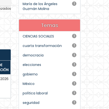
María de los Ángeles
1
anzados
Guzmán Molina
Temas
CIENCIAS SOCIALES
1
cuarta transformación
1
democracia
1
elecciones
1
DE
ACIÓN
gobierno
1
2026
México
1
política laboral
1
seguridad
1