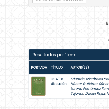
R
Resultados por ítem:
PORTADA
TÍTULO
AUTOR(ES)
La 4T a
Eduardo Aristóteles Ra
discusión
Héctor Gutiérrez Sánc
Lorena Fernández Fer
Tajonar
;
Daniel Rojas 