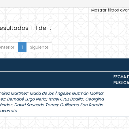
Mostrar filtros av
esultados 1-1 de 1.
Anterior
1
Siguiente
FECHA 
PUBLIC
mírez Martínez
;
María de los Ángeles Guzmán Molina
;
hez
;
Bernabé Lugo Nería
;
Israel Cruz Badillo
;
Georgina
nández
;
David Saucedo Torres
;
Guillermo San Román
Navarrete