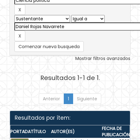
Comenzar nueva busqueda
Mostrar filtros avanzados
Resultados 1-1 de 1.
Anterior
1
Siguiente
Resultados por ítem:
FECHA DE
PORTADA
TÍTULO
AUTOR(ES)
PUBLICACIÓN