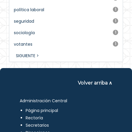
política laboral
1
seguridad
1
sociología
1
votantes
1
SIGUIENTE >
Volver arriba ∧
Administración Central
Página principal
Rectoría
Secretarios