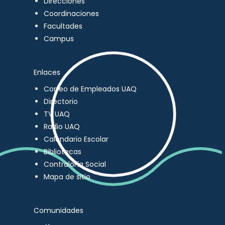
Direcciones
Coordinaciones
Facultades
Campus
Enlaces
Correo de Empleados UAQ
Directorio
TV UAQ
Radio UAQ
Calendario Escolar
Bibliotecas
Contraloría Social
Mapa de sitio
Comunidades