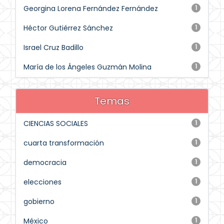
Georgina Lorena Fernández Fernández
1
Héctor Gutiérrez Sánchez
1
Israel Cruz Badillo
1
María de los Ángeles Guzmán Molina
1
Temas
CIENCIAS SOCIALES
1
cuarta transformación
1
democracia
1
elecciones
1
gobierno
1
México
1