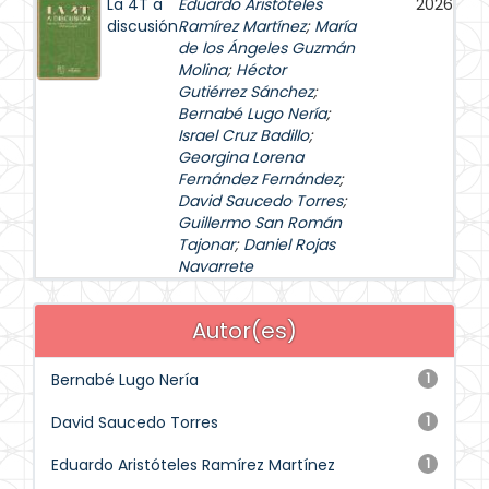
La 4T a
Eduardo Aristóteles
2026
discusión
Ramírez Martínez
;
María
de los Ángeles Guzmán
Molina
;
Héctor
Gutiérrez Sánchez
;
Bernabé Lugo Nería
;
Israel Cruz Badillo
;
Georgina Lorena
Fernández Fernández
;
David Saucedo Torres
;
Guillermo San Román
Tajonar
;
Daniel Rojas
Navarrete
Autor(es)
Bernabé Lugo Nería
1
David Saucedo Torres
1
Eduardo Aristóteles Ramírez Martínez
1