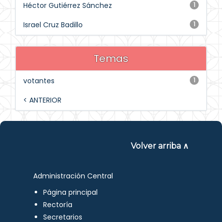
Héctor Gutiérrez Sánchez
1
Israel Cruz Badillo
1
Temas
votantes
1
< ANTERIOR
Volver arriba ∧
Administración Central
Página principal
Rectoría
Secretarios