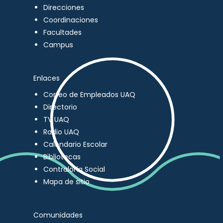
Direcciones
Coordinaciones
Facultades
Campus
Enlaces
Correo de Empleados UAQ
Directorio
TV UAQ
Radio UAQ
Calendario Escolar
Bibliotecas
Contraloría Social
Mapa de sitio
Comunidades