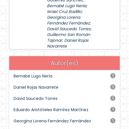
Gutiérrez Sánchez
;
Bernabé Lugo Nería
;
Israel Cruz Badillo
;
Georgina Lorena
Fernández Fernández
;
David Saucedo Torres
;
Guillermo San Román
Tajonar
;
Daniel Rojas
Navarrete
Autor(es)
Bernabé Lugo Nería
1
Daniel Rojas Navarrete
1
David Saucedo Torres
1
Eduardo Aristóteles Ramírez Martínez
1
Georgina Lorena Fernández Fernández
1