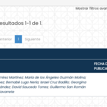
Mostrar filtros av
esultados 1-1 de 1.
Anterior
1
Siguiente
FECHA 
PUBLIC
mírez Martínez
;
María de los Ángeles Guzmán Molina
;
hez
;
Bernabé Lugo Nería
;
Israel Cruz Badillo
;
Georgina
nández
;
David Saucedo Torres
;
Guillermo San Román
Navarrete