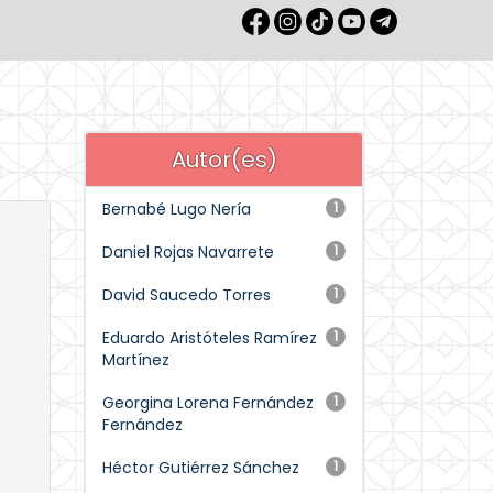
Autor(es)
Bernabé Lugo Nería
1
Daniel Rojas Navarrete
1
David Saucedo Torres
1
Eduardo Aristóteles Ramírez
1
Martínez
Georgina Lorena Fernández
1
Fernández
Héctor Gutiérrez Sánchez
1