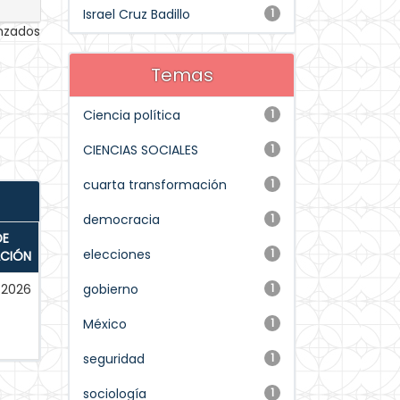
Israel Cruz Badillo
1
anzados
Temas
Ciencia política
1
CIENCIAS SOCIALES
1
cuarta transformación
1
democracia
1
DE
elecciones
1
ACIÓN
2026
gobierno
1
México
1
seguridad
1
sociología
1