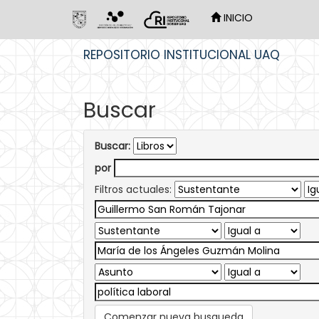
INICIO
Skip
REPOSITORIO INSTITUCIONAL UAQ
navigation
Buscar
Buscar:
por
Filtros actuales:
Comenzar nueva busqueda