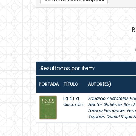
R
Resultados por ítem:
PORTADA
TÍTULO
AUTOR(ES)
La 4T a
Eduardo Aristóteles Ra
discusión
Héctor Gutiérrez Sánc
Lorena Fernández Fer
Tajonar
;
Daniel Rojas 