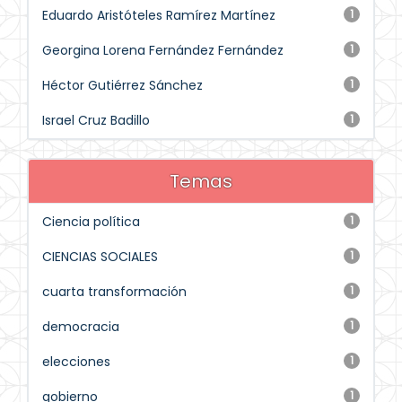
Eduardo Aristóteles Ramírez Martínez
1
Georgina Lorena Fernández Fernández
1
Héctor Gutiérrez Sánchez
1
Israel Cruz Badillo
1
Temas
Ciencia política
1
CIENCIAS SOCIALES
1
cuarta transformación
1
democracia
1
elecciones
1
gobierno
1