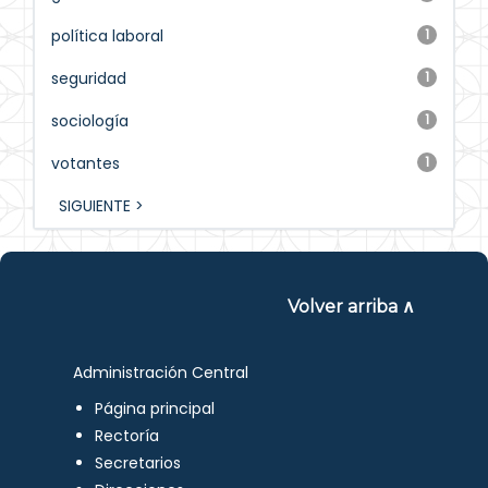
política laboral
1
seguridad
1
sociología
1
votantes
1
SIGUIENTE >
Volver arriba ∧
Administración Central
Página principal
Rectoría
Secretarios