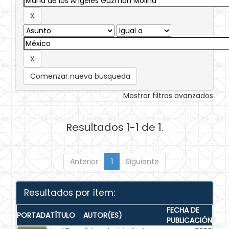
Comenzar nueva busqueda
Mostrar filtros avanzados
Resultados 1-1 de 1.
Anterior
1
Siguiente
Resultados por ítem:
FECHA DE
PORTADA
TÍTULO
AUTOR(ES)
PUBLICACIÓN