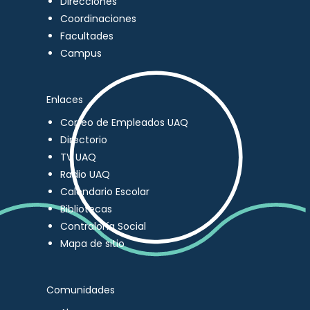
Direcciones
Coordinaciones
Facultades
Campus
Enlaces
Correo de Empleados UAQ
Directorio
TV UAQ
Radio UAQ
Calendario Escolar
Bibliotecas
Contraloría Social
Mapa de sitio
Comunidades