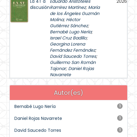
La 4T a
Eduardo Aristóteles
2026
discusión
Ramírez Martínez
;
María
de los Ángeles Guzmán
Molina
;
Héctor
Gutiérrez Sánchez
;
Bernabé Lugo Nería
;
Israel Cruz Badillo
;
Georgina Lorena
Fernández Fernández
;
David Saucedo Torres
;
Guillermo San Román
Tajonar
;
Daniel Rojas
Navarrete
Autor(es)
Bernabé Lugo Nería
1
Daniel Rojas Navarrete
1
David Saucedo Torres
1