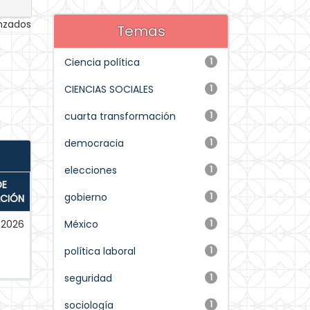
anzados
Temas
Ciencia política
1
CIENCIAS SOCIALES
1
cuarta transformación
1
democracia
1
elecciones
1
DE
gobierno
1
ACIÓN
2026
México
1
política laboral
1
seguridad
1
sociología
1