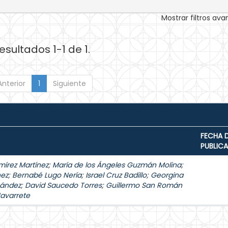
Mostrar filtros av
esultados 1-1 de 1.
Anterior
1
Siguiente
FECHA 
PUBLIC
mírez Martínez
;
María de los Ángeles Guzmán Molina
;
hez
;
Bernabé Lugo Nería
;
Israel Cruz Badillo
;
Georgina
nández
;
David Saucedo Torres
;
Guillermo San Román
Navarrete