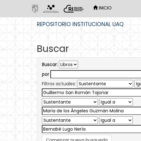
INICIO
Skip
REPOSITORIO INSTITUCIONAL UAQ
navigation
Buscar
Buscar:
por
Filtros actuales:
Comenzar nueva busqueda