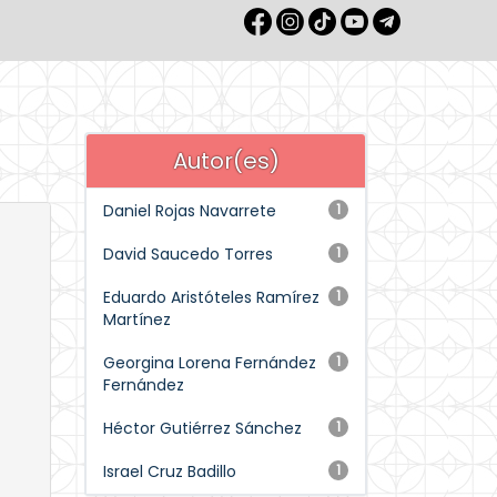
Autor(es)
Daniel Rojas Navarrete
1
David Saucedo Torres
1
Eduardo Aristóteles Ramírez
1
Martínez
Georgina Lorena Fernández
1
Fernández
Héctor Gutiérrez Sánchez
1
Israel Cruz Badillo
1