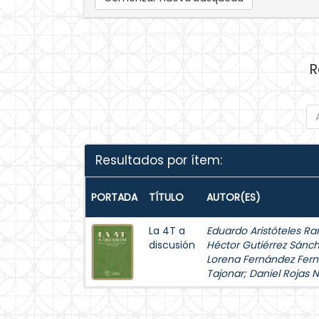
R
Resultados por ítem:
PORTADA
TÍTULO
AUTOR(ES)
La 4T a
Eduardo Aristóteles Ra
discusión
Héctor Gutiérrez Sánc
Lorena Fernández Fer
Tajonar
;
Daniel Rojas 