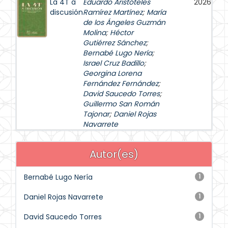
La 4T a
Eduardo Aristóteles
2026
discusión
Ramírez Martínez
;
María
de los Ángeles Guzmán
Molina
;
Héctor
Gutiérrez Sánchez
;
Bernabé Lugo Nería
;
Israel Cruz Badillo
;
Georgina Lorena
Fernández Fernández
;
David Saucedo Torres
;
Guillermo San Román
Tajonar
;
Daniel Rojas
Navarrete
Autor(es)
Bernabé Lugo Nería
1
Daniel Rojas Navarrete
1
David Saucedo Torres
1