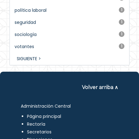
política laboral
1
seguridad
1
sociología
1
votantes
1
SIGUIENTE >
Volver arriba ∧
Administración Central
Página principal
Rectoría
Secretarios