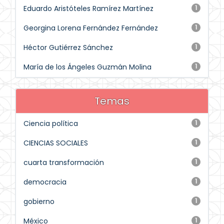
Eduardo Aristóteles Ramírez Martínez
1
Georgina Lorena Fernández Fernández
1
Héctor Gutiérrez Sánchez
1
María de los Ángeles Guzmán Molina
1
Temas
Ciencia política
1
CIENCIAS SOCIALES
1
cuarta transformación
1
democracia
1
gobierno
1
México
1