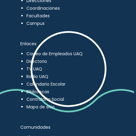
Direcciones
Coordinaciones
Facultades
Campus
Enlaces
Correo de Empleados UAQ
Directorio
TV UAQ
Radio UAQ
Calendario Escolar
Bibliotecas
Contraloría Social
Mapa de sitio
Comunidades