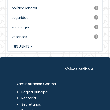
política laboral
1
seguridad
1
sociología
1
votantes
1
SIGUIENTE >
Volver arriba ∧
Administración Central
Página principal
Rectoría
Secretarios