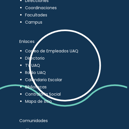
Direcciones
Coordinaciones
Facultades
Campus
Enlaces
Correo de Empleados UAQ
Directorio
TV UAQ
Radio UAQ
Calendario Escolar
Bibliotecas
Contraloría Social
Mapa de sitio
Comunidades