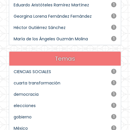
Eduardo Aristóteles Ramírez Martínez
1
Georgina Lorena Fernández Fernández
1
Héctor Gutiérrez Sánchez
1
María de los Ángeles Guzmán Molina
1
Temas
CIENCIAS SOCIALES
1
cuarta transformación
1
democracia
1
elecciones
1
gobierno
1
México
1