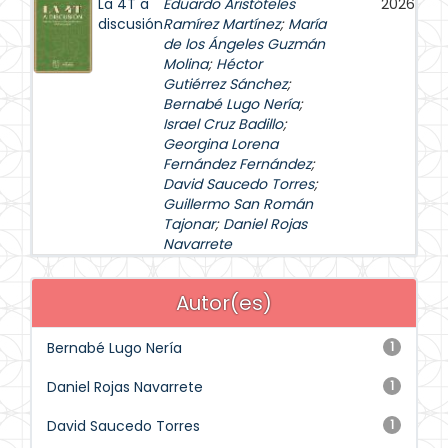
La 4T a
Eduardo Aristóteles
2026
discusión
Ramírez Martínez
;
María
de los Ángeles Guzmán
Molina
;
Héctor
Gutiérrez Sánchez
;
Bernabé Lugo Nería
;
Israel Cruz Badillo
;
Georgina Lorena
Fernández Fernández
;
David Saucedo Torres
;
Guillermo San Román
Tajonar
;
Daniel Rojas
Navarrete
Autor(es)
Bernabé Lugo Nería
1
Daniel Rojas Navarrete
1
David Saucedo Torres
1