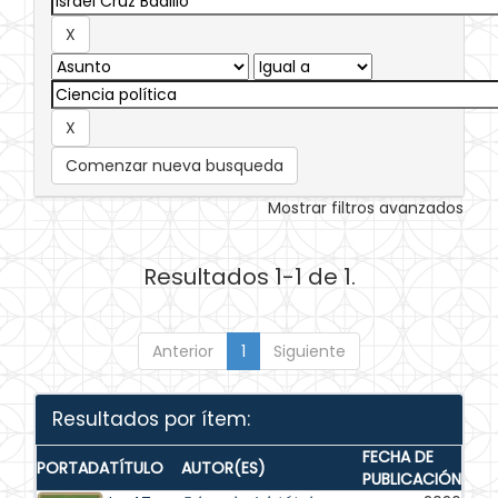
Comenzar nueva busqueda
Mostrar filtros avanzados
Resultados 1-1 de 1.
Anterior
1
Siguiente
Resultados por ítem:
FECHA DE
PORTADA
TÍTULO
AUTOR(ES)
PUBLICACIÓN