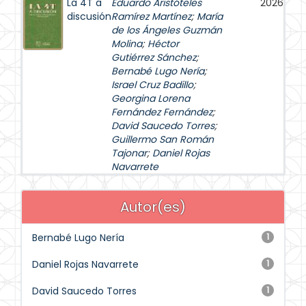
La 4T a
Eduardo Aristóteles
2026
discusión
Ramírez Martínez
;
María
de los Ángeles Guzmán
Molina
;
Héctor
Gutiérrez Sánchez
;
Bernabé Lugo Nería
;
Israel Cruz Badillo
;
Georgina Lorena
Fernández Fernández
;
David Saucedo Torres
;
Guillermo San Román
Tajonar
;
Daniel Rojas
Navarrete
Autor(es)
Bernabé Lugo Nería
1
Daniel Rojas Navarrete
1
David Saucedo Torres
1