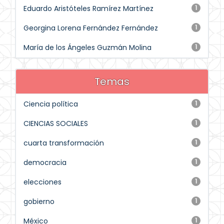
Eduardo Aristóteles Ramírez Martínez
1
Georgina Lorena Fernández Fernández
1
María de los Ángeles Guzmán Molina
1
Temas
Ciencia política
1
CIENCIAS SOCIALES
1
cuarta transformación
1
democracia
1
elecciones
1
gobierno
1
México
1