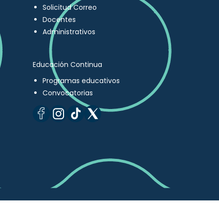
Solicitud Correo
Docentes
Administrativos
Educación Continua
Programas educativos
Convocatorias