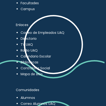
Facultades
Campus
Enlaces
Correo de Empleados UAQ
Directorio
TV UAQ
Radio UAQ
Calendario Escolar
Bibliotecas
Contraloría Social
Mapa de sitio
Comunidades
Alumnos
Correo Alumnos UAQ