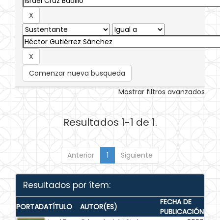
Comenzar nueva busqueda
Mostrar filtros avanzados
Resultados 1-1 de 1.
Anterior
1
Siguiente
Resultados por ítem:
FECHA DE
PORTADA
TÍTULO
AUTOR(ES)
PUBLICACIÓN