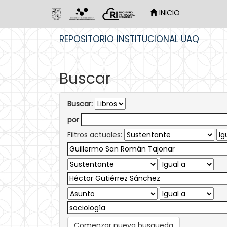
INICIO
Skip
REPOSITORIO INSTITUCIONAL UAQ
navigation
Buscar
Buscar:
por
Filtros actuales:
Comenzar nueva busqueda