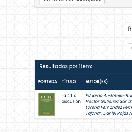
R
Resultados por ítem:
PORTADA
TÍTULO
AUTOR(ES)
La 4T a
Eduardo Aristóteles Ra
discusión
Héctor Gutiérrez Sánc
Lorena Fernández Fer
Tajonar
;
Daniel Rojas 