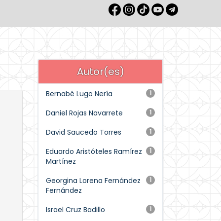
Autor(es)
Bernabé Lugo Nería
1
Daniel Rojas Navarrete
1
David Saucedo Torres
1
Eduardo Aristóteles Ramírez
1
Martínez
Georgina Lorena Fernández
1
Fernández
Israel Cruz Badillo
1