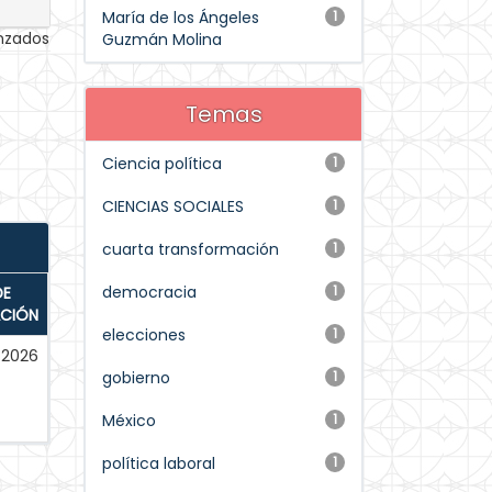
María de los Ángeles
1
anzados
Guzmán Molina
Temas
Ciencia política
1
CIENCIAS SOCIALES
1
cuarta transformación
1
democracia
1
DE
ACIÓN
elecciones
1
2026
gobierno
1
México
1
política laboral
1