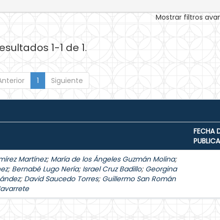
Mostrar filtros av
esultados 1-1 de 1.
Anterior
1
Siguiente
FECHA 
PUBLIC
mírez Martínez
;
María de los Ángeles Guzmán Molina
;
hez
;
Bernabé Lugo Nería
;
Israel Cruz Badillo
;
Georgina
nández
;
David Saucedo Torres
;
Guillermo San Román
Navarrete