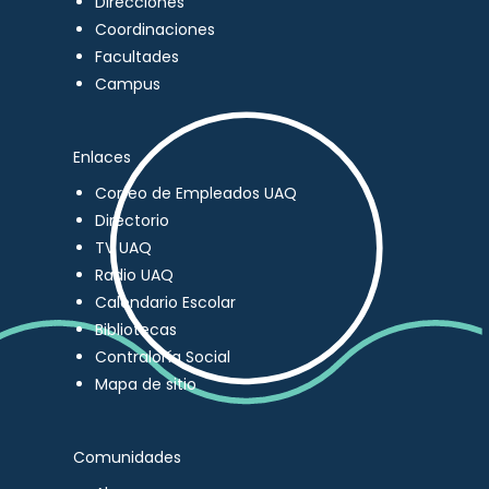
Direcciones
Coordinaciones
Facultades
Campus
Enlaces
Correo de Empleados UAQ
Directorio
TV UAQ
Radio UAQ
Calendario Escolar
Bibliotecas
Contraloría Social
Mapa de sitio
Comunidades