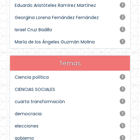
Eduardo Aristóteles Ramírez Martínez
1
Georgina Lorena Fernández Fernández
1
Israel Cruz Badillo
1
María de los Ángeles Guzmán Molina
1
Temas
Ciencia política
1
CIENCIAS SOCIALES
1
cuarta transformación
1
democracia
1
elecciones
1
gobierno
1