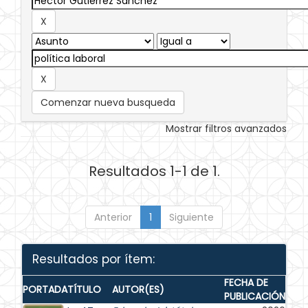
Comenzar nueva busqueda
Mostrar filtros avanzados
Resultados 1-1 de 1.
Anterior
1
Siguiente
Resultados por ítem:
FECHA DE
PORTADA
TÍTULO
AUTOR(ES)
PUBLICACIÓN