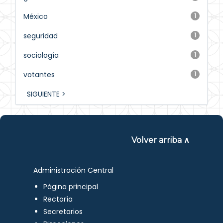
México
1
seguridad
1
sociología
1
votantes
1
SIGUIENTE >
Volver arriba ∧
Administración Central
Página principal
Rectoría
Secretarios