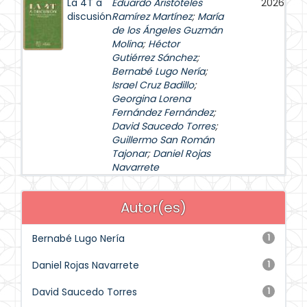
La 4T a
Eduardo Aristóteles
2026
discusión
Ramírez Martínez
;
María
de los Ángeles Guzmán
Molina
;
Héctor
Gutiérrez Sánchez
;
Bernabé Lugo Nería
;
Israel Cruz Badillo
;
Georgina Lorena
Fernández Fernández
;
David Saucedo Torres
;
Guillermo San Román
Tajonar
;
Daniel Rojas
Navarrete
Autor(es)
Bernabé Lugo Nería
1
Daniel Rojas Navarrete
1
David Saucedo Torres
1