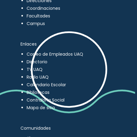
Direcciones
Coordinaciones
Facultades
Campus
Enlaces
Correo de Empleados UAQ
Directorio
TV UAQ
Radio UAQ
Calendario Escolar
Bibliotecas
Contraloría Social
Mapa de sitio
Comunidades