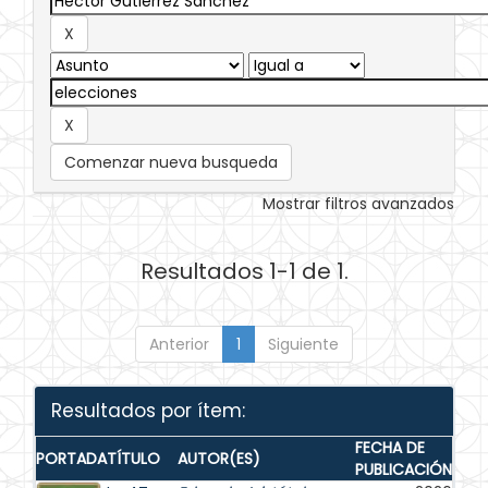
Comenzar nueva busqueda
Mostrar filtros avanzados
Resultados 1-1 de 1.
Anterior
1
Siguiente
Resultados por ítem:
FECHA DE
PORTADA
TÍTULO
AUTOR(ES)
PUBLICACIÓN