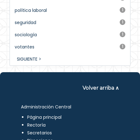
política laboral
1
seguridad
1
sociología
1
votantes
1
SIGUIENTE >
Volver arriba ∧
Administración Central
Página principal
Rectoría
Secretarios