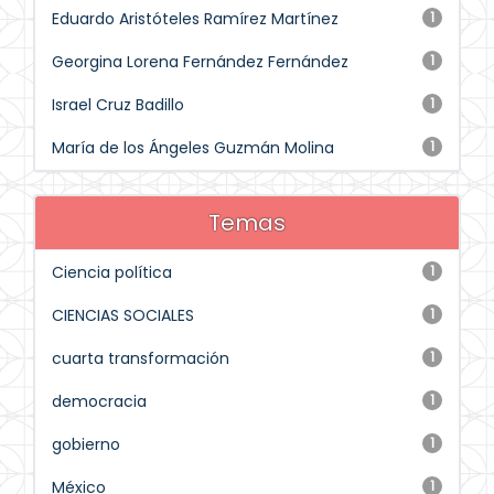
Eduardo Aristóteles Ramírez Martínez
1
Georgina Lorena Fernández Fernández
1
Israel Cruz Badillo
1
María de los Ángeles Guzmán Molina
1
Temas
Ciencia política
1
CIENCIAS SOCIALES
1
cuarta transformación
1
democracia
1
gobierno
1
México
1