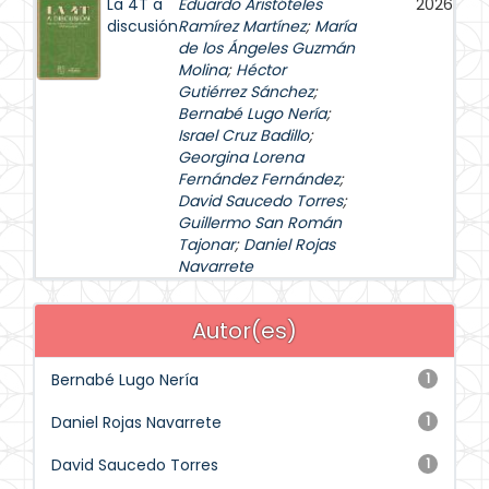
La 4T a
Eduardo Aristóteles
2026
discusión
Ramírez Martínez
;
María
de los Ángeles Guzmán
Molina
;
Héctor
Gutiérrez Sánchez
;
Bernabé Lugo Nería
;
Israel Cruz Badillo
;
Georgina Lorena
Fernández Fernández
;
David Saucedo Torres
;
Guillermo San Román
Tajonar
;
Daniel Rojas
Navarrete
Autor(es)
Bernabé Lugo Nería
1
Daniel Rojas Navarrete
1
David Saucedo Torres
1