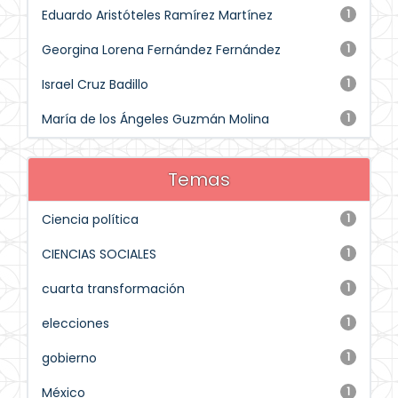
Eduardo Aristóteles Ramírez Martínez
1
Georgina Lorena Fernández Fernández
1
Israel Cruz Badillo
1
María de los Ángeles Guzmán Molina
1
Temas
Ciencia política
1
CIENCIAS SOCIALES
1
cuarta transformación
1
elecciones
1
gobierno
1
México
1