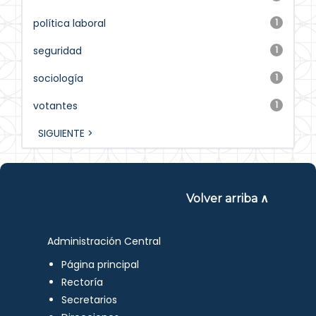
política laboral
1
seguridad
1
sociología
1
votantes
1
SIGUIENTE >
Volver arriba ∧
Administración Central
Página principal
Rectoría
Secretarios