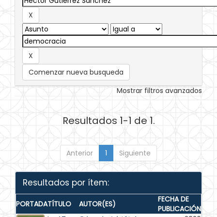
Comenzar nueva busqueda
Mostrar filtros avanzados
Resultados 1-1 de 1.
Anterior
1
Siguiente
Resultados por ítem:
FECHA DE
PORTADA
TÍTULO
AUTOR(ES)
PUBLICACIÓN