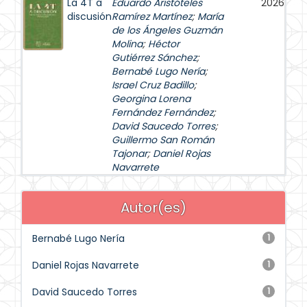
La 4T a
Eduardo Aristóteles
2026
discusión
Ramírez Martínez
;
María
de los Ángeles Guzmán
Molina
;
Héctor
Gutiérrez Sánchez
;
Bernabé Lugo Nería
;
Israel Cruz Badillo
;
Georgina Lorena
Fernández Fernández
;
David Saucedo Torres
;
Guillermo San Román
Tajonar
;
Daniel Rojas
Navarrete
Autor(es)
Bernabé Lugo Nería
1
Daniel Rojas Navarrete
1
David Saucedo Torres
1