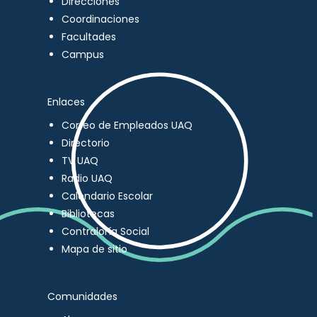
Direcciones
Coordinaciones
Facultades
Campus
Enlaces
Correo de Empleados UAQ
Directorio
TV UAQ
Radio UAQ
Calendario Escolar
Bibliotecas
Contraloría Social
Mapa de sitio
Comunidades